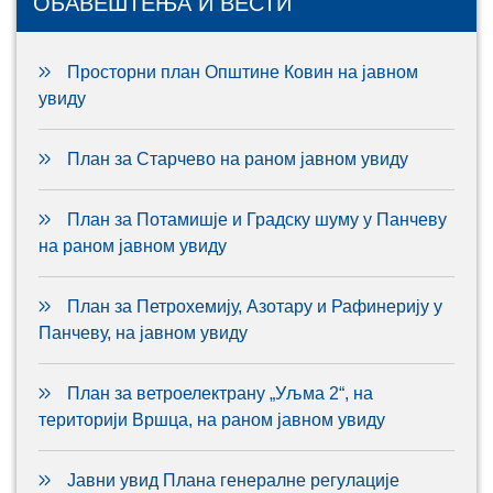
ОБАВЕШТЕЊА И ВЕСТИ
Просторни план Општине Ковин на јавном
увиду
План за Старчево на раном јавном увиду
План за Потамишје и Градску шуму у Панчеву
на раном јавном увиду
План за Петрохемију, Азотару и Рафинерију у
Панчеву, на јавном увиду
План за ветроелектрану „Уљма 2“, на
територији Вршца, на раном јавном увиду
Јавни увид Плана генералне регулације