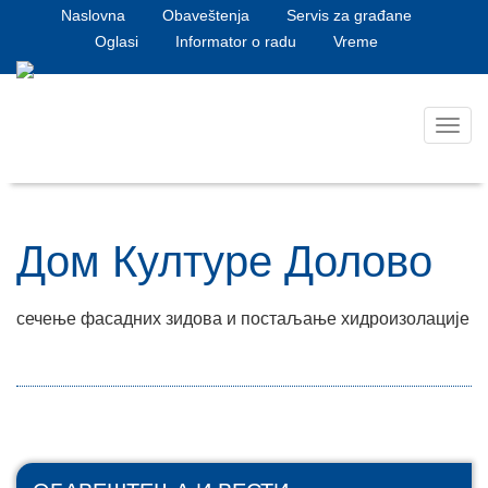
Naslovna
Obaveštenja
Servis za građane
Oglasi
Informator o radu
Vreme
Toggl
navig
Дом Културе Долово
сечење фасадних зидова и постаљање хидроизолације