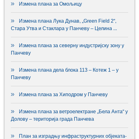
Измена плана за Омољицу
Измена плана Лука Дунав, „Green Field 2“,
Стара Утва и Стаклара у Панчеву – Целина ...
Измена плана за северну индустријску зону у
Панчеву
Измена плана дела блока 113 – Котеж 1 – у
Панчеву
Измена плана за Хиподром у Панчеву
Измена плана за ветроелектране „Бела Анта“ у
Долову – територија града Панчева
План за изградњу инфраструктурних објеката-