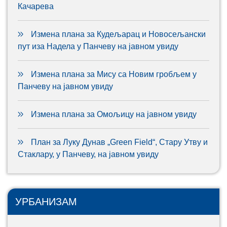
Качарева
Измена плана за Кудељарац и Новосељански
пут иза Надела у Панчеву на јавном увиду
Измена плана за Мису са Новим гробљем у
Панчеву на јавном увиду
Измена плана за Омољицу на јавном увиду
План за Луку Дунав „Green Field“, Стару Утву и
Стаклару, у Панчеву, на јавном увиду
УРБАНИЗАМ