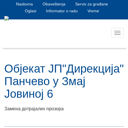
Naslovna
Obaveštenja
Servis za građane
Oglasi
Informator o radu
Vreme
Toggl
navig
Објекат ЈП"Дирекција"
Панчево у Змај
Јовиној 6
Замена дотрајалих прозора