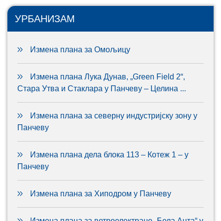
УРБАНИЗАМ
Измена плана за Омољицу
Измена плана Лука Дунав, „Green Field 2“,
Стара Утва и Стаклара у Панчеву – Целина ...
Измена плана за северну индустријску зону у
Панчеву
Измена плана дела блока 113 – Котеж 1 – у
Панчеву
Измена плана за Хиподром у Панчеву
Измена плана за ветроелектране „Бела Анта“ у