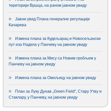
територији Вршца, на раном јавном увиду
Јавни увид Плана генералне регулације
Качарева
Измена плана за Кудељарац и Новосељански
пут иза Надела у Панчеву на јавном увиду
Измена плана за Мису са Новим гробљем у
Панчеву на јавном увиду
Измена плана за Омољицу на јавном увиду
План за Луку Дунав „Green Field“, Стару Утву и
Стаклару, у Панчеву, на јавном увиду