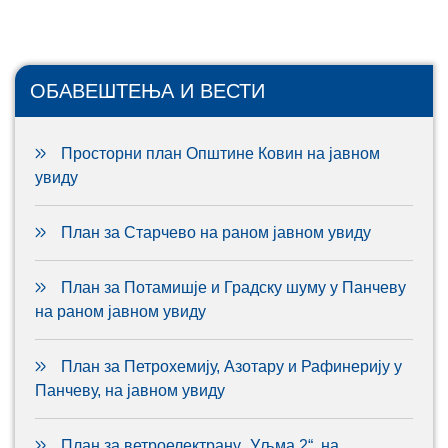
ОБАВЕШТЕЊА И ВЕСТИ
Просторни план Општине Ковин на јавном
увиду
План за Старчево на раном јавном увиду
План за Потамишје и Градску шуму у Панчеву
на раном јавном увиду
План за Петрохемију, Азотару и Рафинерију у
Панчеву, на јавном увиду
План за ветроелектрану „Уљма 2“, на