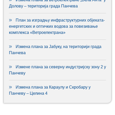
Долову – територија града Панчева
План за изградњу инфраструктурних објеката-
енергетских и оптичких водова за повезивање
комплекса «Ветроелектрана»
Измена плана за Јабуку, на територији града
Панчева
Измене плана за северну индустријску зону 2 у
Панчеву
Измена плана за Караулу и Скробару у
Панчеву – Целина 4