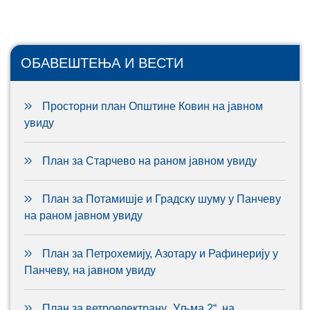
ОБАВЕШТЕЊА И ВЕСТИ
Просторни план Општине Ковин на јавном
увиду
План за Старчево на раном јавном увиду
План за Потамишје и Градску шуму у Панчеву
на раном јавном увиду
План за Петрохемију, Азотару и Рафинерију у
Панчеву, на јавном увиду
План за ветроелектрану „Уљма 2“, на