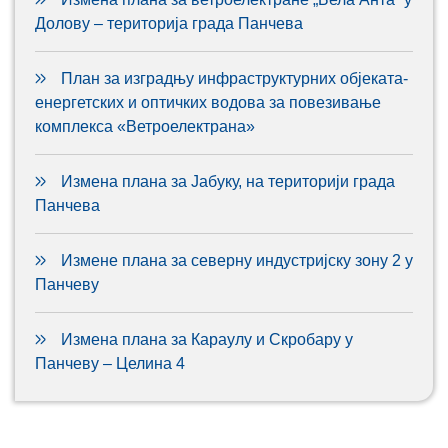
Долову – територија града Панчева
План за изградњу инфраструктурних објеката-
енергетских и оптичких водова за повезивање
комплекса «Ветроелектрана»
Измена плана за Јабуку, на територији града
Панчева
Измене плана за северну индустријску зону 2 у
Панчеву
Измена плана за Караулу и Скробару у
Панчеву – Целина 4