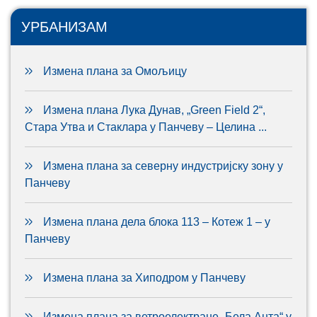
УРБАНИЗАМ
Измена плана за Омољицу
Измена плана Лука Дунав, „Green Field 2“,
Стара Утва и Стаклара у Панчеву – Целина ...
Измена плана за северну индустријску зону у
Панчеву
Измена плана дела блока 113 – Котеж 1 – у
Панчеву
Измена плана за Хиподром у Панчеву
Измена плана за ветроелектране „Бела Анта“ у