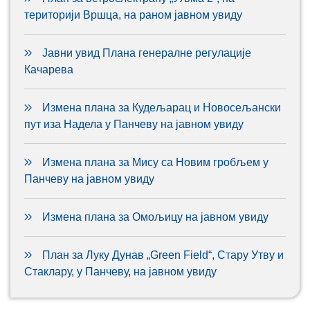
територији Вршца, на раном јавном увиду
Јавни увид Плана генералне регулације
Качарева
Измена плана за Кудељарац и Новосељански
пут иза Надела у Панчеву на јавном увиду
Измена плана за Мису са Новим гробљем у
Панчеву на јавном увиду
Измена плана за Омољицу на јавном увиду
План за Луку Дунав „Green Field“, Стару Утву и
Стаклару, у Панчеву, на јавном увиду