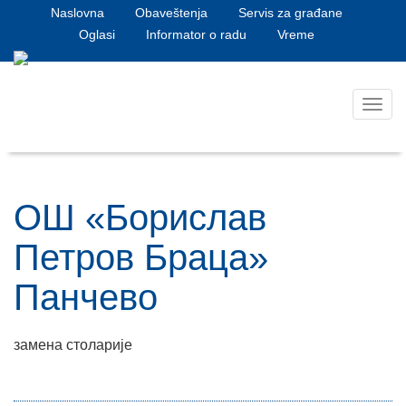
Naslovna
Obaveštenja
Servis za građane
Oglasi
Informator o radu
Vreme
Toggl
navig
ОШ «Борислав
Петров Браца»
Панчево
замена столарије