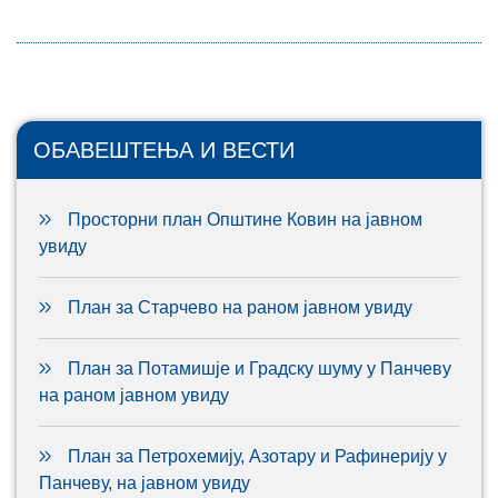
ОБАВЕШТЕЊА И ВЕСТИ
Просторни план Општине Ковин на јавном
увиду
План за Старчево на раном јавном увиду
План за Потамишје и Градску шуму у Панчеву
на раном јавном увиду
План за Петрохемију, Азотару и Рафинерију у
Панчеву, на јавном увиду