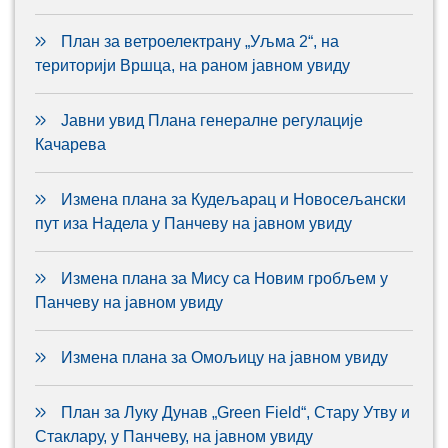
План за ветроелектрану „Уљма 2“, на
територији Вршца, на раном јавном увиду
Јавни увид Плана генералне регулације
Качарева
Измена плана за Кудељарац и Новосељански
пут иза Надела у Панчеву на јавном увиду
Измена плана за Мису са Новим гробљем у
Панчеву на јавном увиду
Измена плана за Омољицу на јавном увиду
План за Луку Дунав „Green Field“, Стару Утву и
Стаклару, у Панчеву, на јавном увиду