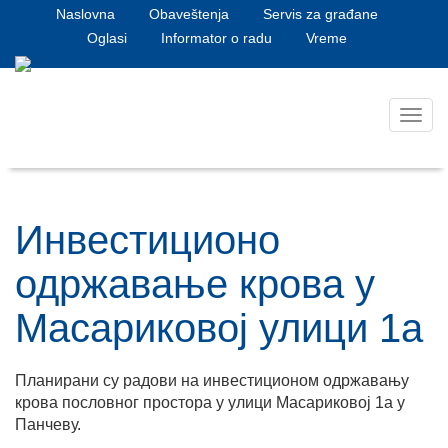
Naslovna
Obaveštenja
Servis za građane
Oglasi
Informator o radu
Vreme
Toggl
navig
Инвестиционо
одржавање крова у
Масариковој улици 1а
Планирани су радови на инвестиционом одржавању
крова пословног простора у улици Масариковој 1а у
Панчеву.