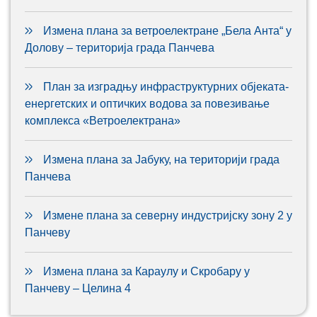
Измена плана за ветроелектране „Бела Анта“ у
Долову – територија града Панчева
План за изградњу инфраструктурних објеката-
енергетских и оптичких водова за повезивање
комплекса «Ветроелектрана»
Измена плана за Јабуку, на територији града
Панчева
Измене плана за северну индустријску зону 2 у
Панчеву
Измена плана за Караулу и Скробару у
Панчеву – Целина 4