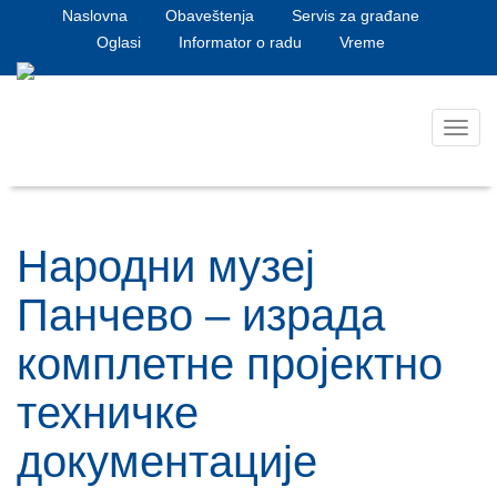
Naslovna
Obaveštenja
Servis za građane
Oglasi
Informator o radu
Vreme
Toggl
navig
Народни музеј
Панчево – израда
комплетне пројектно
техничке
документације