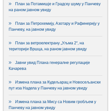
План за Потамишје и Градску шуму у Панчеву
на раном јавном увиду
План за Петрохемију, Азотару и Рафинерију у
Панчеву, на јавном увиду
План за ветроелектрану „Уљма 2“, на
територији Вршца, на раном јавном увиду
Јавни увид Плана генералне регулације
Качарева
Измена плана за Кудељарац и Новосељански
пут иза Надела у Панчеву на јавном увиду
Измена плана за Мису са Новим гробљем у
Панчеву на јавном увиду