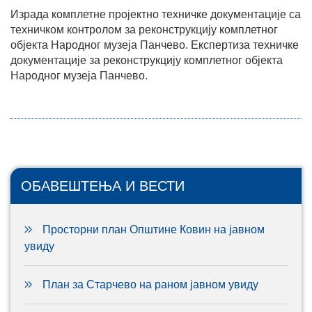
Израда комплетне пројектно техничке документације са
техничком контролом за реконструкцију комплетног
објекта Народног музеја Панчево. Експертиза техничке
документације за реконструкцију комплетног објекта
Народног музеја Панчево.
ОБАВЕШТЕЊА И ВЕСТИ
Просторни план Општине Ковин на јавном
увиду
План за Старчево на раном јавном увиду