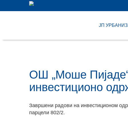
ЈП УРБАНИ
ОШ „Моше Пијаде“
инвестиционо од
Завршени радови на инвестиционом одр
парцели 802/2.