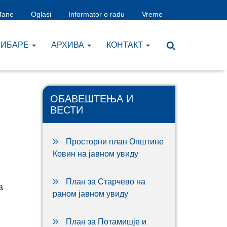
đane
Oglasi
Informator o radu
Vreme
ЧИБАРЕ
AРХИВА
КОНТАКТ
ОБАВЕШТЕЊА И
ВЕСТИ
Просторни план Општине
Ковин на јавном увиду
План за Старчево на
а
раном јавном увиду
План за Потамишје и