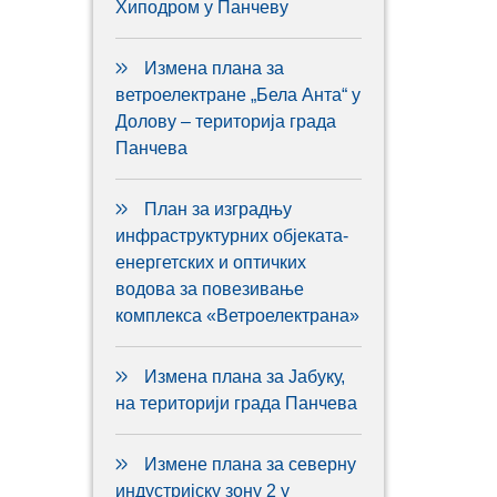
Хиподром у Панчеву
Измена плана за
ветроелектране „Бела Анта“ у
Долову – територија града
Панчева
План за изградњу
инфраструктурних објеката-
енергетских и оптичких
водова за повезивање
комплекса «Ветроелектрана»
Измена плана за Јабуку,
на територији града Панчева
Измене плана за северну
индустријску зону 2 у