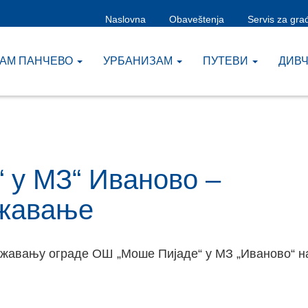
Naslovna
Obaveštenja
Servis za gra
ЗАМ ПАНЧЕВО
УРБАНИЗАМ
ПУТЕВИ
ДИВ
 у МЗ“ Иваново –
ржавање
жавању ограде ОШ „Моше Пијаде“ у МЗ „Иваново“ н