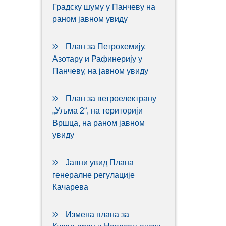
Градску шуму у Панчеву на
раном јавном увиду
План за Петрохемију,
Азотару и Рафинерију у
Панчеву, на јавном увиду
План за ветроелектрану
„Уљма 2“, на територији
Вршца, на раном јавном
увиду
Јавни увид Плана
генералне регулације
Качарева
Измена плана за