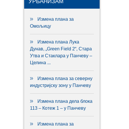
УРБАНИЗАМ
Измена плана за
Омољицу
Измена плана Лука
Дунав, „Green Field 2“, Стара
Утва и Стаклара у Панчеву –
Целина ...
Измена плана за северну
индустријску зону у Панчеву
Измена плана дела блока
113 – Котеж 1 – у Панчеву
Измена плана за