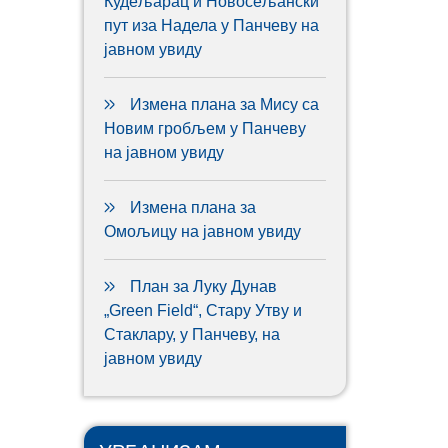
Кудељарац и Новосељански
пут иза Надела у Панчеву на
јавном увиду
Измена плана за Мису са
Новим гробљем у Панчеву
на јавном увиду
Измена плана за
Омољицу на јавном увиду
План за Луку Дунав
„Green Field“, Стару Утву и
Стаклару, у Панчеву, на
јавном увиду