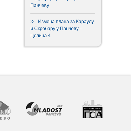
Панчеву
Измена плана за Караулу
и Скробару у Панчеву –
Целина 4