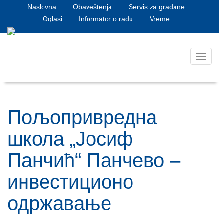
Naslovna
Obaveštenja
Servis za građane
Oglasi
Informator o radu
Vreme
Toggl
navig
Пољопривредна
школа „Јосиф
Панчић“ Панчево –
инвестиционо
одржавање