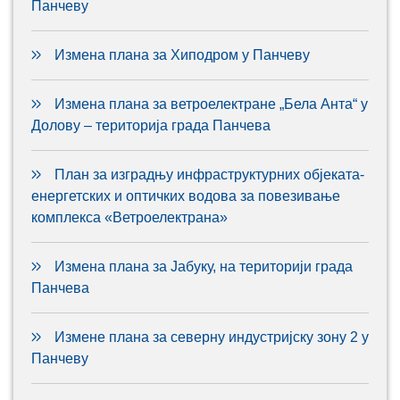
Панчеву
Измена плана за Хиподром у Панчеву
Измена плана за ветроелектране „Бела Анта“ у
Долову – територија града Панчева
План за изградњу инфраструктурних објеката-
енергетских и оптичких водова за повезивање
комплекса «Ветроелектрана»
Измена плана за Јабуку, на територији града
Панчева
Измене плана за северну индустријску зону 2 у
Панчеву