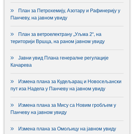
План за Петрохемију, Азотару и Рафинерију у
Панчеву, на јавном увиду
План за ветроелектрану „Уљма 2“, на
територији Вршца, на раном јавном увиду
Јавни увид Плана генералне регулације
Качарева
Измена плана за Кудељарац и Новосељански
пут иза Надела у Панчеву на јавном увиду
Измена плана за Мису са Новим гробљем у
Панчеву на јавном увиду
Измена плана за Омољицу на јавном увиду