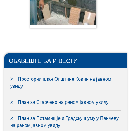
ОБАВЕШТЕЊА И ВЕСТИ
Просторни план Општине Ковин на јавном
увиду
План за Старчево на раном јавном увиду
План за Потамишје и Градску шуму у Панчеву
на раном јавном увиду