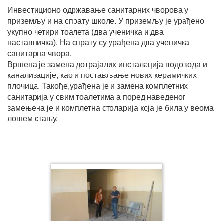
Инвестиционо одржавање санитарних чворова у
приземљу и на спрату школе. У приземљу је урађено
укупно четири тоалета (два ученичка и два
наставничка). На спрату су урађена два ученичка
санитарна чвора.
Вршена је замена дотрајалих инсталација водовода и
канализације, као и постављање нових керамичких
плочица. Такође,урађена је и замена комплетних
санитарија у свим тоалетима а поред наведеног
замењена је и комплетна столарија која је била у веома
лошем стању.