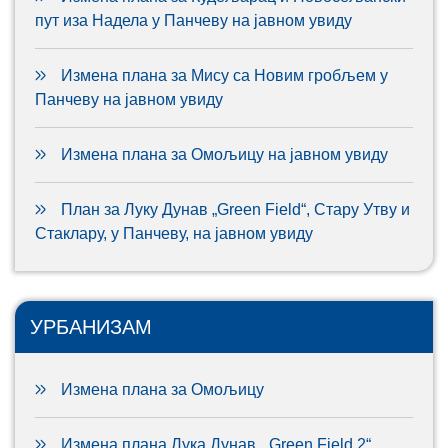
пут иза Надела у Панчеву на јавном увиду
Измена плана за Мису са Новим гробљем у
Панчеву на јавном увиду
Измена плана за Омољицу на јавном увиду
План за Луку Дунав „Green Field“, Стару Утву и
Стаклару, у Панчеву, на јавном увиду
УРБАНИЗАМ
Измена плана за Омољицу
Измена плана Лука Дунав, „Green Field 2“,