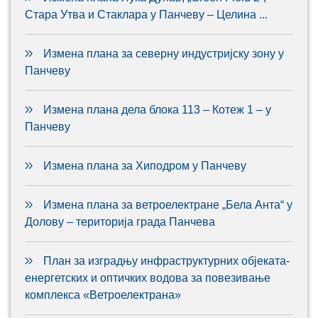
Стара Утва и Стаклара у Панчеву – Целина ...
Измена плана за северну индустријску зону у
Панчеву
Измена плана дела блока 113 – Котеж 1 – у
Панчеву
Измена плана за Хиподром у Панчеву
Измена плана за ветроелектране „Бела Анта“ у
Долову – територија града Панчева
План за изградњу инфраструктурних објеката-
енергетских и оптичких водова за повезивање
комплекса «Ветроелектрана»