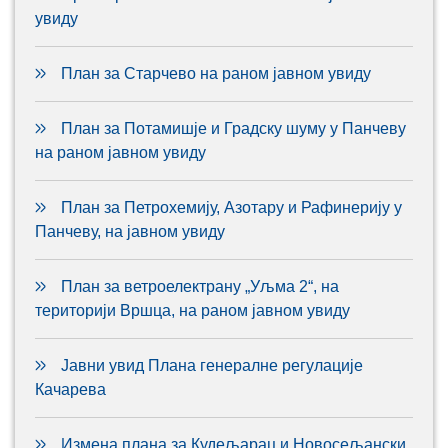
увиду
План за Старчево на раном јавном увиду
План за Потамишје и Градску шуму у Панчеву
на раном јавном увиду
План за Петрохемију, Азотару и Рафинерију у
Панчеву, на јавном увиду
План за ветроелектрану „Уљма 2“, на
територији Вршца, на раном јавном увиду
Јавни увид Плана генералне регулације
Качарева
Измена плана за Кудељарац и Новосељански