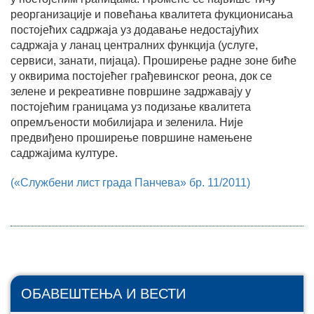
реорганизације и повећања квалитета фукционисања
постојећих садржаја уз додавање недостајућих
садржаја у ланац централних функција (услуге,
сервиси, занати, пијаца). Проширење радне зоне биће
у оквирима постојећег грађевинског реона, док се
зелене и рекреативне површине задржавају у
постојећим границама уз подизање квалитета
опремљености мобилијара и зеленила. Није
предвиђено проширење површине намењене
садржајима културе.
(«Службени лист града Панчева» бр. 11/2011)
ОБАВЕШТЕЊА И ВЕСТИ