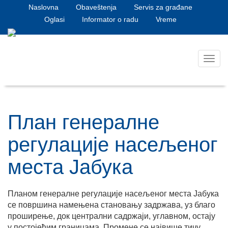
Naslovna
Obaveštenja
Servis za građane
Oglasi
Informator o radu
Vreme
Toggl
navig
План генералне
регулације насељеног
места Јабука
Планом генералне регулације насељеног места Јабука
се површина намењена становању задржава, уз благо
проширење, док централни садржаји, углавном, остају
у постојећим границама. Промене се највише тичу