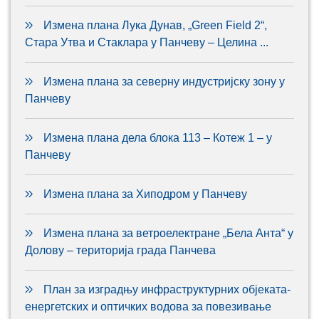
Измена плана Лука Дунав, „Green Field 2“,
Стара Утва и Стаклара у Панчеву – Целина ...
Измена плана за северну индустријску зону у
Панчеву
Измена плана дела блока 113 – Котеж 1 – у
Панчеву
Измена плана за Хиподром у Панчеву
Измена плана за ветроелектране „Бела Анта“ у
Долову – територија града Панчева
План за изградњу инфраструктурних објеката-
енергетских и оптичких водова за повезивање