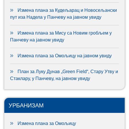
Измена плана за Кудељарац и Новосељански
пут иза Надела у Панчеву на јавном увиду
Измена плана за Мису са Новим гробљем у
Панчеву на јавном увиду
Измена плана за Омољицу на јавном увиду
План за Луку Дунав „Green Field“, Стару Утву и
Стаклару, у Панчеву, на јавном увиду
УРБАНИЗАМ
Измена плана за Омољицу