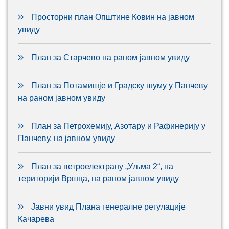
Просторни план Општине Ковин на јавном
увиду
План за Старчево на раном јавном увиду
План за Потамишје и Градску шуму у Панчеву
на раном јавном увиду
План за Петрохемију, Азотару и Рафинерију у
Панчеву, на јавном увиду
План за ветроелектрану „Уљма 2“, на
територији Вршца, на раном јавном увиду
Јавни увид Плана генералне регулације
Качарева