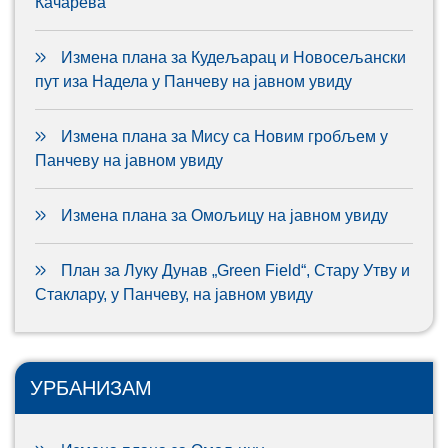
Качарева
Измена плана за Кудељарац и Новосељански
пут иза Надела у Панчеву на јавном увиду
Измена плана за Мису са Новим гробљем у
Панчеву на јавном увиду
Измена плана за Омољицу на јавном увиду
План за Луку Дунав „Green Field“, Стару Утву и
Стаклару, у Панчеву, на јавном увиду
УРБАНИЗАМ