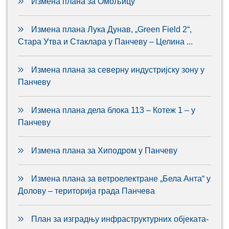
Измена плана за Омољицу
Измена плана Лука Дунав, „Green Field 2“,
Стара Утва и Стаклара у Панчеву – Целина ...
Измена плана за северну индустријску зону у
Панчеву
Измена плана дела блока 113 – Котеж 1 – у
Панчеву
Измена плана за Хиподром у Панчеву
Измена плана за ветроелектране „Бела Анта“ у
Долову – територија града Панчева
План за изградњу инфраструктурних објеката-