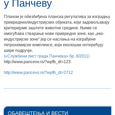
у Панчеву
Планом је обезбеђена планска регулатива за изградњу
привредних/индустријских објеката, који задовољавају
критеријуме заштите животне средине. Њиме се
омогућава стварање нове привредне зоне, као „еко-
индустријске зоне“ јер се наслања на изграђене
петрохемијске комплексе, који еколошки оптерећују
шире подручје.
(«Службени лист града Панчева» бр. 8/2011)
http://www.pancevo.rs/?wpfb_dl=123
http://www.pancevo.rs/?wpfb_dl=2712
ОБАВЕШТЕЊА И ВЕСТИ