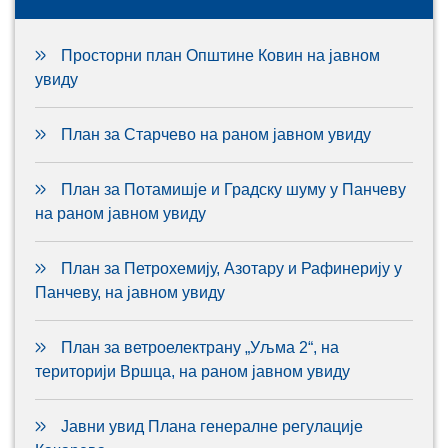
Просторни план Општине Ковин на јавном
увиду
План за Старчево на раном јавном увиду
План за Потамишје и Градску шуму у Панчеву
на раном јавном увиду
План за Петрохемију, Азотару и Рафинерију у
Панчеву, на јавном увиду
План за ветроелектрану „Уљма 2“, на
територији Вршца, на раном јавном увиду
Јавни увид Плана генералне регулације