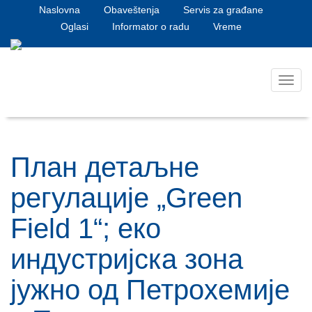
Naslovna
Obaveštenja
Servis za građane
Oglasi
Informator o radu
Vreme
Toggl
navig
План детаљне
регулације „Green
Field 1“; еко
индустријска зона
јужно од Петрохемије