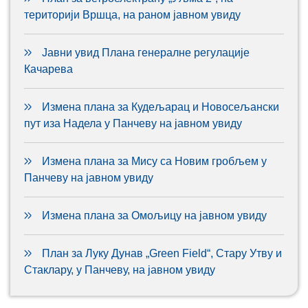
територији Вршца, на раном јавном увиду
Јавни увид Плана генералне регулације
Качарева
Измена плана за Кудељарац и Новосељански
пут иза Надела у Панчеву на јавном увиду
Измена плана за Мису са Новим гробљем у
Панчеву на јавном увиду
Измена плана за Омољицу на јавном увиду
План за Луку Дунав „Green Field“, Стару Утву и
Стаклару, у Панчеву, на јавном увиду