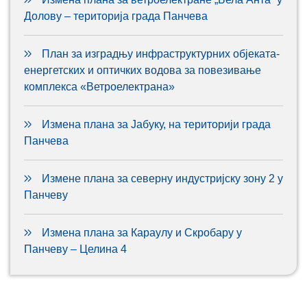
Долову – територија града Панчева
План за изградњу инфраструктурних објеката-
енергетских и оптичких водова за повезивање
комплекса «Ветроелектрана»
Измена плана за Јабуку, на територији града
Панчева
Измене плана за северну индустријску зону 2 у
Панчеву
Измена плана за Караулу и Скробару у
Панчеву – Целина 4