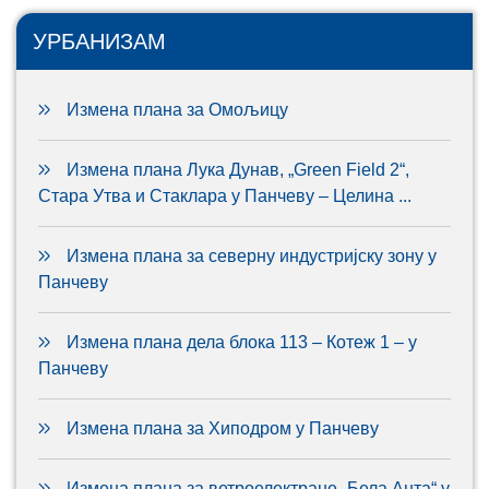
УРБАНИЗАМ
Измена плана за Омољицу
Измена плана Лука Дунав, „Green Field 2“,
Стара Утва и Стаклара у Панчеву – Целина ...
Измена плана за северну индустријску зону у
Панчеву
Измена плана дела блока 113 – Котеж 1 – у
Панчеву
Измена плана за Хиподром у Панчеву
Измена плана за ветроелектране „Бела Анта“ у