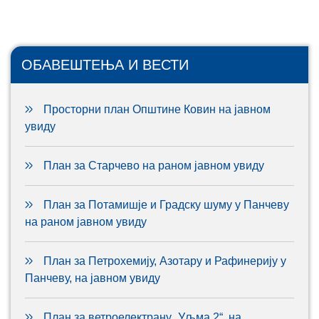
ОБАВЕШТЕЊА И ВЕСТИ
Просторни план Општине Ковин на јавном
увиду
План за Старчево на раном јавном увиду
План за Потамишје и Градску шуму у Панчеву
на раном јавном увиду
План за Петрохемију, Азотару и Рафинерију у
Панчеву, на јавном увиду
План за ветроелектрану „Уљма 2“, на