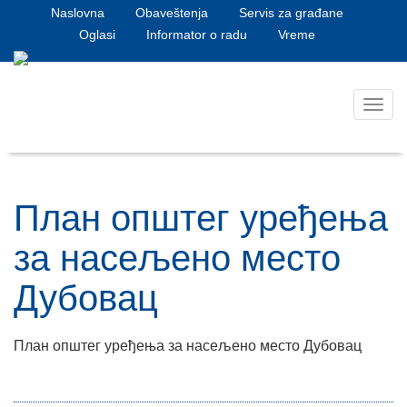
Naslovna
Obaveštenja
Servis za građane
Oglasi
Informator o radu
Vreme
Toggl
navig
План општег уређења
за насељено место
Дубовац
План општег уређења за насељено место Дубовац