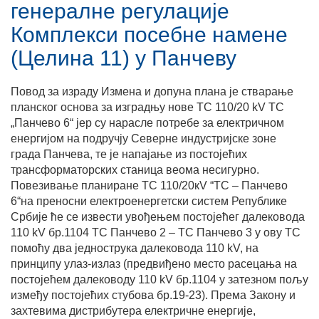
генералне регулације
Комплекси посебне намене
(Целина 11) у Панчеву
Повод за израду Измена и допуна плана је стварање
планског основа за изградњу нове ТС 110/20 kV ТС
„Панчево 6“ јер су нарасле потребе за електричном
енергијом на подручју Северне индустријске зоне
града Панчева, те је напајање из постојећих
трансформаторских станица веома несигурно.
Повезивање планиране ТС 110/20кV “ТС – Панчево
6“на преносни електроенергетски систем Републике
Србије ће се извести увођењем постојећег далековода
110 kV бр.1104 ТС Панчево 2 – ТС Панчево 3 у ову ТС
помоћу два једнострука далековода 110 kV, на
принципу улаз-излаз (предвиђено место расецања на
постојећем далеководу 110 kV бр.1104 у затезном пољу
између постојећих стубова бр.19-23). Према Закону и
захтевима дистрибутера електричне енергије,