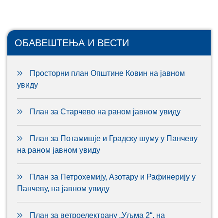
ОБАВЕШТЕЊА И ВЕСТИ
Просторни план Општине Ковин на јавном
увиду
План за Старчево на раном јавном увиду
План за Потамишје и Градску шуму у Панчеву
на раном јавном увиду
План за Петрохемију, Азотару и Рафинерију у
Панчеву, на јавном увиду
План за ветроелектрану „Уљма 2“, на