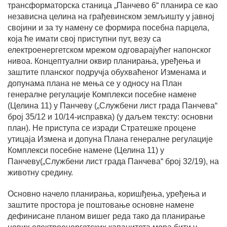
трансформаторска станица „Панчево 6“ планира се као
независна целина на грађевинском земљишту у јавној
својини и за ту намену се формира посебна парцела,
која ће имати свој приступни пут, везу са
електроенергетском мрежом одговарајућег напонског
нивоа. Концептуални оквир планирања, уређења и
заштите планског подручја обухваћеног Изменама и
допунама плана не мења се у односу на План
генералне регулације Комплекси посебне намене
(Целина 11) у Панчеву („Службени лист града Панчева“
број 35/12 и 10/14-исправка) (у даљем тексту: основни
план). Не приступа се изради Стратешке процене
утицаја Измена и допуна Плана генералне регулације
Комплекси посебне намене (Целина 11) у
Панчеву(„Службени лист града Панчева“ број 32/19), на
животну средину.
Основно начело планирања, коришђења, уређења и
заштите простора је поштовање основне намене
дефинисане планом вишег реда тако да планирање