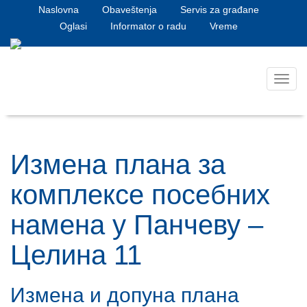
Naslovna
Obaveštenja
Servis za građane
Oglasi
Informator o radu
Vreme
Toggl
navig
Измена плана за
комплексе посебних
намена у Панчеву –
Целина 11
Измена и допуна плана