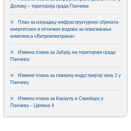
Долову – територија града Панчева
План за изградњу инфраструктурних објеката-
енергетских и оптичких водова за повезивање
комплекса «Ветроелектрана»
Измена плана за Јабуку, на територији града
Панчева
Измене плана за северну индустријску зону 2 у
Панчеву
Измена плана за Караулу и Скробару у
Панчеву – Целина 4