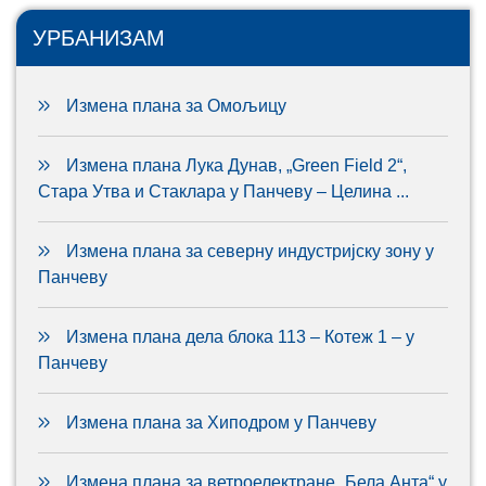
УРБАНИЗАМ
Измена плана за Омољицу
Измена плана Лука Дунав, „Green Field 2“,
Стара Утва и Стаклара у Панчеву – Целина ...
Измена плана за северну индустријску зону у
Панчеву
Измена плана дела блока 113 – Котеж 1 – у
Панчеву
Измена плана за Хиподром у Панчеву
Измена плана за ветроелектране „Бела Анта“ у