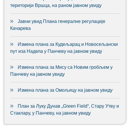
територији Вршца, на раном јавном увиду
Јавни увид Плана генералне регулације
Качарева
Измена плана за Кудељарац и Новосељански
пут иза Надела у Панчеву на јавном увиду
Измена плана за Мису са Новим гробљем у
Панчеву на јавном увиду
Измена плана за Омољицу на јавном увиду
План за Луку Дунав „Green Field“, Стару Утву и
Стаклару, у Панчеву, на јавном увиду