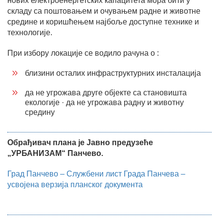
нових електроенергетских капацитета мора бити у
складу са поштовањем и очувањем радне и животне
средине и коришћењем најбоље доступне технике и
технологије.
При избору локације се водило рачуна о :
близини осталих инфраструктурних инсталација
да не угрожава друге објекте са становишта
екологије · да не угрожава радну и животну
средину
Обрађивач плана је Јавно предузеће
„УРБАНИЗАМ“ Панчево.
Град Панчево – Службени лист Града Панчева –
усвојена верзија планског документа