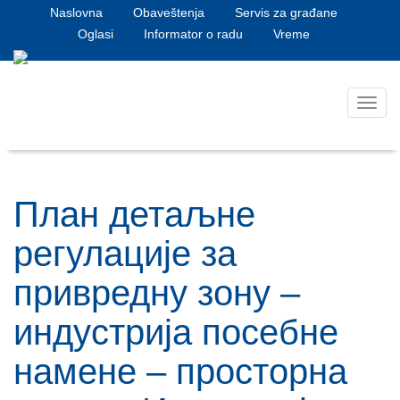
Naslovna
Obaveštenja
Servis za građane
Oglasi
Informator o radu
Vreme
Toggl
navig
План детаљне
регулације за
привредну зону –
индустрија посебне
намене – просторна