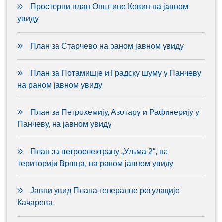
Просторни план Општине Ковин на јавном
увиду
План за Старчево на раном јавном увиду
План за Потамишје и Градску шуму у Панчеву
на раном јавном увиду
План за Петрохемију, Азотару и Рафинерију у
Панчеву, на јавном увиду
План за ветроелектрану „Уљма 2“, на
територији Вршца, на раном јавном увиду
Јавни увид Плана генералне регулације
Качарева