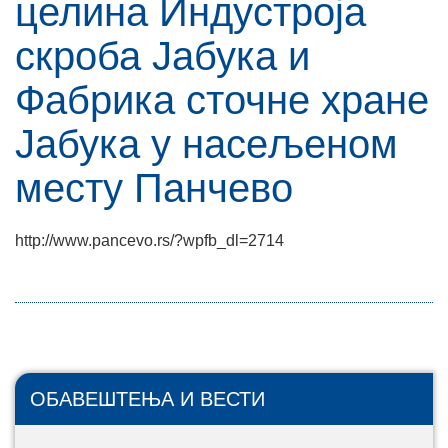
целина Индустроја
скроба Јабука и
Фабрика сточне хране
Јабука у насељеном
месту Панчево
http://www.pancevo.rs/?wpfb_dl=2714
ОБАВЕШТЕЊА И ВЕСТИ