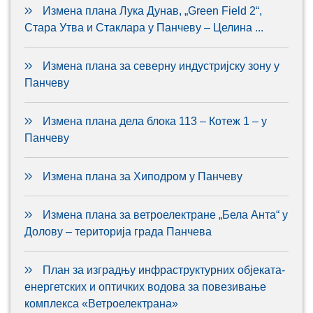
Измена плана Лука Дунав, „Green Field 2“,
Стара Утва и Стаклара у Панчеву – Целина ...
Измена плана за северну индустријску зону у
Панчеву
Измена плана дела блока 113 – Котеж 1 – у
Панчеву
Измена плана за Хиподром у Панчеву
Измена плана за ветроелектране „Бела Анта“ у
Долову – територија града Панчева
План за изградњу инфраструктурних објеката-
енергетских и оптичких водова за повезивање
комплекса «Ветроелектрана»