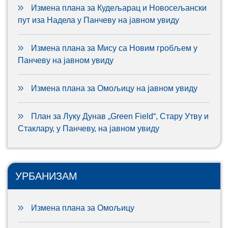
Измена плана за Кудељарац и Новосељански
пут иза Надела у Панчеву на јавном увиду
Измена плана за Мису са Новим гробљем у
Панчеву на јавном увиду
Измена плана за Омољицу на јавном увиду
План за Луку Дунав „Green Field“, Стару Утву и
Стаклару, у Панчеву, на јавном увиду
УРБАНИЗАМ
Измена плана за Омољицу