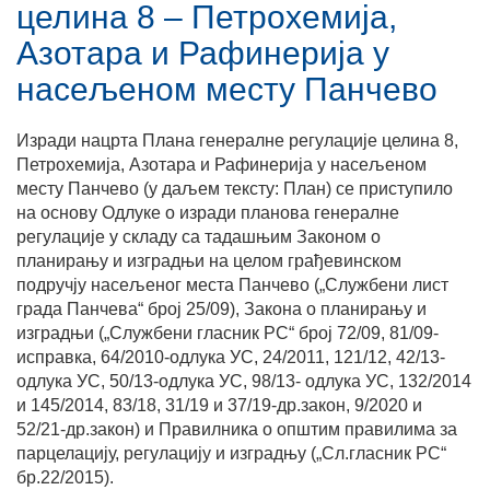
целина 8 – Петрохемија,
Азотара и Рафинерија у
насељеном месту Панчево
Изради нацрта Плана генералне регулације целина 8,
Петрохемија, Азотара и Рафинерија у насељеном
месту Панчево (у даљем тексту: План) се приступило
на основу Одлуке о изради планoва генералне
регулације у складу са тадашњим Законом о
планирању и изградњи на целом грађевинском
подручју насељеног места Панчево („Службени лист
града Панчева“ број 25/09), Закона о планирању и
изградњи („Службени гласник РС“ број 72/09, 81/09-
исправка, 64/2010-одлука УС, 24/2011, 121/12, 42/13-
одлука УС, 50/13-одлука УС, 98/13- одлука УС, 132/2014
и 145/2014, 83/18, 31/19 и 37/19-др.закон, 9/2020 и
52/21-др.закон) и Правилника о општим правилима за
парцелацију, регулацију и изградњу („Сл.гласник РС“
бр.22/2015).