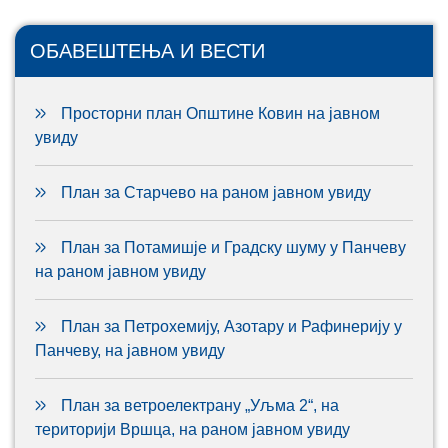
ОБАВЕШТЕЊА И ВЕСТИ
Просторни план Општине Ковин на јавном
увиду
План за Старчево на раном јавном увиду
План за Потамишје и Градску шуму у Панчеву
на раном јавном увиду
План за Петрохемију, Азотару и Рафинерију у
Панчеву, на јавном увиду
План за ветроелектрану „Уљма 2“, на
територији Вршца, на раном јавном увиду