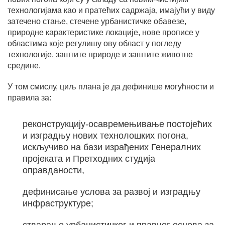
технологијама као и пратећих садржаја, имајући у виду
затечено стање, стечене урбанистичке обавезе,
природне карактеристике локације, нове прописе у
областима које регулишу ову област у погледу
технологије, заштите природе и заштите животне
средине.
У том смислу, циљ плана је да дефинише могућности и
правила за:
реконструкцију-осавремењивање постојећих
и изградњу нових технолошких погона,
искључиво на бази израђених Генералних
пројеката и Претходних студија
оправданости,
дефинисање услова за развој и изградњу
инфраструктуре;