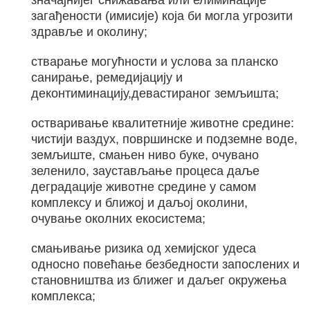
значајнијег снижавања или елиминације
загађености (имисије) која би могла угрозити
здравље и околину;
стварање могућности и услова за планско
санирање, ремедијацију и
деконтиминацију,девастираног земљишта;
остваривање квалитетније животне средине:
чистији ваздух, површинске и подземне воде,
земљиште, смањен ниво буке, очувано
зеленило, заустављање процеса даље
деградације животне средине у самом
комплексу и ближој и даљој околини,
очување околних екосистема;
смањивање ризика од хемијског удеса
односно повећање безбедности запослених и
становништва из ближег и даљег окружења
комплекса;