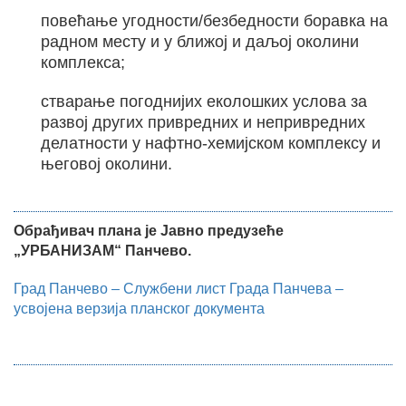
повећање угодности/безбедности боравка на
радном месту и у ближој и даљој околини
комплекса;
стварање погоднијих еколошких услова за
развој других привредних и непривредних
делатности у нафтно-хемијском комплексу и
његовој околини.
Обрађивач плана је Јавно предузеће
„УРБАНИЗАМ“ Панчево.
Град Панчево – Службени лист Града Панчева –
усвојена верзија планског документа