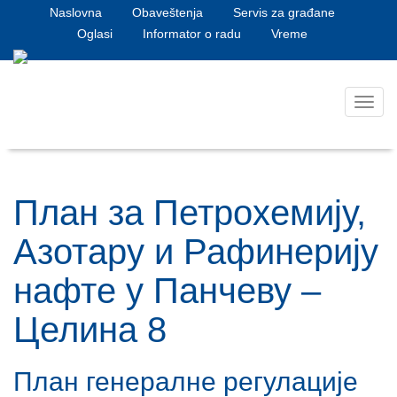
Naslovna
Obaveštenja
Servis za građane
Oglasi
Informator o radu
Vreme
Toggl
navig
План за Петрохемију,
Азотару и Рафинерију
нафте у Панчеву –
Целина 8
План генералне регулације