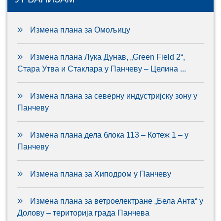
Измена плана за Омољицу
Измена плана Лука Дунав, „Green Field 2“,
Стара Утва и Стаклара у Панчеву – Целина ...
Измена плана за северну индустријску зону у
Панчеву
Измена плана дела блока 113 – Котеж 1 – у
Панчеву
Измена плана за Хиподром у Панчеву
Измена плана за ветроелектране „Бела Анта“ у
Долову – територија града Панчева