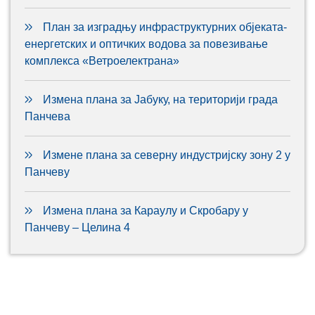
План за изградњу инфраструктурних објеката-
енергетских и оптичких водова за повезивање
комплекса «Ветроелектрана»
Измена плана за Јабуку, на територији града
Панчева
Измене плана за северну индустријску зону 2 у
Панчеву
Измена плана за Караулу и Скробару у
Панчеву – Целина 4