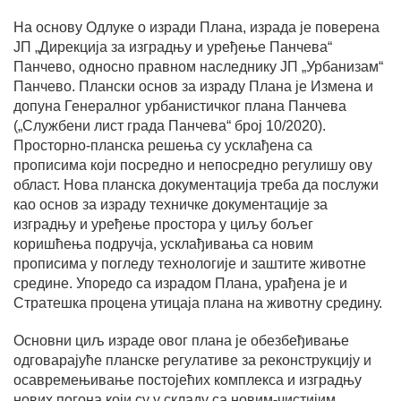
На основу Одлуке о изради Плана, израда је поверена
ЈП „Дирекција за изградњу и уређење Панчева“
Панчево, односно правном наследнику ЈП „Урбанизам“
Панчево. Плански основ за израду Плана је Измена и
допуна Генералног урбанистичког плана Панчева
(„Службени лист града Панчева“ број 10/2020).
Просторно-планска решења су усклађена са
прописима који посредно и непосредно регулишу ову
област. Нова планска документација треба да послужи
као основ за израду техничке документације за
изградњу и уређење простора у циљу бољег
коришћeња подручја, усклађивања са новим
прописима у погледу технологије и заштите животне
средине. Упоредо са израдом Плана, урађена је и
Стратешка процена утицаја плана на животну средину.
Основни циљ израде овог плана је обезбеђивање
одговарајуће планске регулативе за реконструкцију и
осавремењивање постојећих комплекса и изградњу
нових погона који су у складу са новим-чистијим