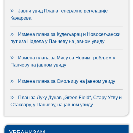
Јавни увид Плана генералне регулације
Качарева
Измена плана за Кудељарац и Новосељански
пут иза Надела у Панчеву на јавном увиду
Измена плана за Мису са Новим гробљем у
Панчеву на јавном увиду
Измена плана за Омољицу на јавном увиду
План за Луку Дунав „Green Field“, Стару Утву и
Стаклару, у Панчеву, на јавном увиду
УРБАНИЗАМ