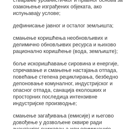
стварање урбанистичког и правног основа за
озакоњење изграђених објеката, ако
испуњавају услове;
дефинисање јавног и осталог земљишта;
смањење коришћења необновљивих и
делимично обновљивих ресурса и њихово
рационално коришћење (вода, земљиште);
боље искоришћавање сировина и енергије,
спречавање и смањење настајања отпада,
повећање степена рециклирања, безбедно
депоновање комуналног, индустријског и
опасног отпада, санација еколошких и
просторних последица интензивне
индустријске производње;
смањење загађивања (емисије) и његово
довођење у дозвољене оквире ради