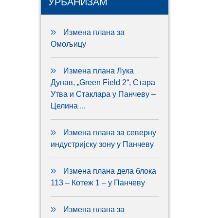
УРБАНИЗАМ
Измена плана за
Омољицу
Измена плана Лука
Дунав, „Green Field 2“, Стара
Утва и Стаклара у Панчеву –
Целина ...
Измена плана за северну
индустријску зону у Панчеву
Измена плана дела блока
113 – Котеж 1 – у Панчеву
Измена плана за