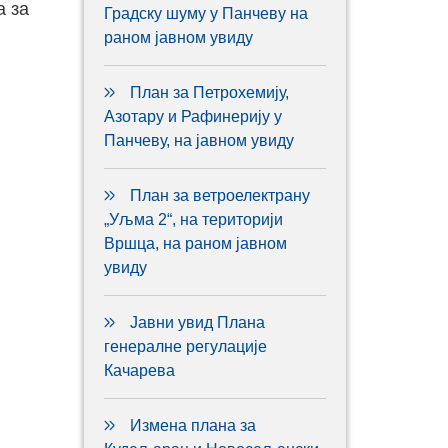
а за
Градску шуму у Панчеву на
раном јавном увиду
План за Петрохемију,
Азотару и Рафинерију у
Панчеву, на јавном увиду
План за ветроелектрану
„Уљма 2“, на територији
Вршца, на раном јавном
увиду
Јавни увид Плана
генералне регулације
Качарева
Измена плана за