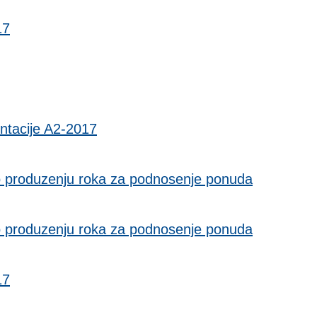
17
tacije A2-2017
 produzenju roka za podnosenje ponuda
 produzenju roka za podnosenje ponuda
17