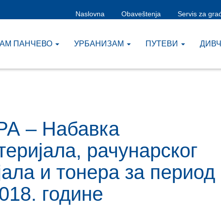
Naslovna
Obaveštenja
Servis za gra
ЗАМ ПАНЧЕВО
УРБАНИЗАМ
ПУТЕВИ
ДИВ
РА – Набавка
теријала, рачунарског
ала и тонера за период
018. године