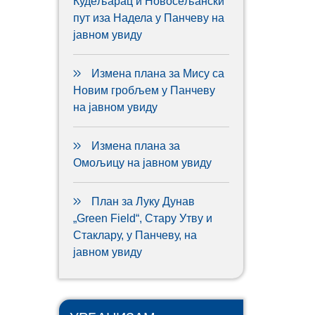
Кудељарац и Новосељански
пут иза Надела у Панчеву на
јавном увиду
Измена плана за Мису са
Новим гробљем у Панчеву
на јавном увиду
Измена плана за
Омољицу на јавном увиду
План за Луку Дунав
„Green Field“, Стару Утву и
Стаклару, у Панчеву, на
јавном увиду