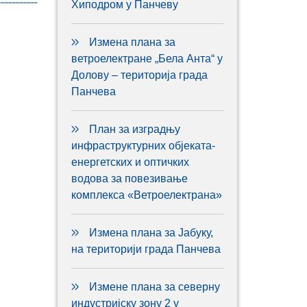
Хиподром у Панчеву
Измена плана за
ветроелектране „Бела Анта“ у
Долову – територија града
Панчева
План за изградњу
инфраструктурних објеката-
енергетских и оптичких
водова за повезивање
комплекса «Ветроелектрана»
Измена плана за Јабуку,
на територији града Панчева
Измене плана за северну
индустријску зону 2 у