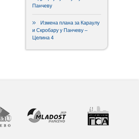
Панчеву
Измена плана за Караулу
и Скробару у Панчеву –
Целина 4