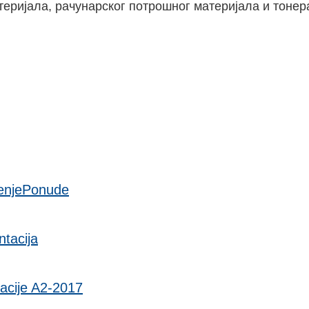
теријала, рачунарског потрошног материјала и тонер
enjePonude
tacija
acije A2-2017