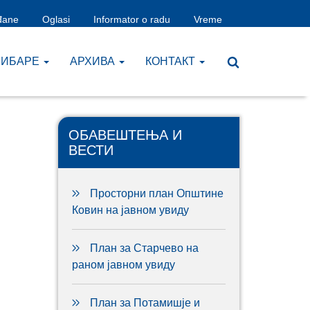
đane
Oglasi
Informator o radu
Vreme
ЧИБАРЕ
AРХИВА
КОНТАКТ
ОБАВЕШТЕЊА И
ВЕСТИ
Просторни план Општине
Ковин на јавном увиду
План за Старчево на
раном јавном увиду
План за Потамишје и