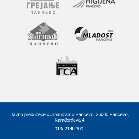
Javno preduzeće »Urbanizam« Pančevo, 26000 Pančevo,
Karađorđeva 4
013/ 2190 300