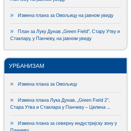
Измена плана за Омољицу на јавном увиду
План за Луку Дунав „Green Field“, Стару Утву и
Стаклару, у Панчеву, на јавном увиду
УРБАНИЗАМ
Измена плана за Омољицу
Измена плана Лука Дунав, „Green Field 2“,
Стара Утва и Стаклара у Панчеву – Целина ...
Измена плана за северну индустријску зону у
Панчеву