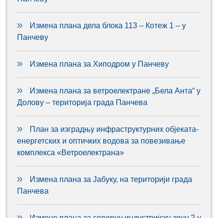
Измена плана дела блока 113 – Котеж 1 – у
Панчеву
Измена плана за Хиподром у Панчеву
Измена плана за ветроелектране „Бела Анта“ у
Долову – територија града Панчева
План за изградњу инфраструктурних објеката-
енергетских и оптичких водова за повезивање
комплекса «Ветроелектрана»
Измена плана за Јабуку, на територији града
Панчева
Измене плана за северну индустријску зону 2 у