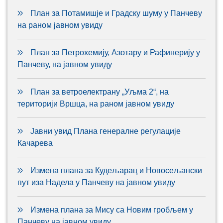
План за Потамишје и Градску шуму у Панчеву
на раном јавном увиду
План за Петрохемију, Азотару и Рафинерију у
Панчеву, на јавном увиду
План за ветроелектрану „Уљма 2“, на
територији Вршца, на раном јавном увиду
Јавни увид Плана генералне регулације
Качарева
Измена плана за Кудељарац и Новосељански
пут иза Надела у Панчеву на јавном увиду
Измена плана за Мису са Новим гробљем у
Панчеву на јавном увиду