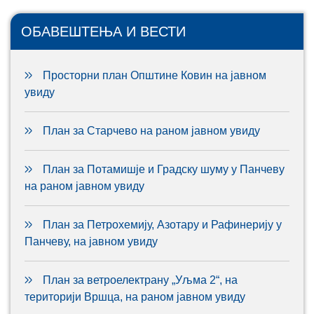
ОБАВЕШТЕЊА И ВЕСТИ
Просторни план Општине Ковин на јавном
увиду
План за Старчево на раном јавном увиду
План за Потамишје и Градску шуму у Панчеву
на раном јавном увиду
План за Петрохемију, Азотару и Рафинерију у
Панчеву, на јавном увиду
План за ветроелектрану „Уљма 2“, на
територији Вршца, на раном јавном увиду