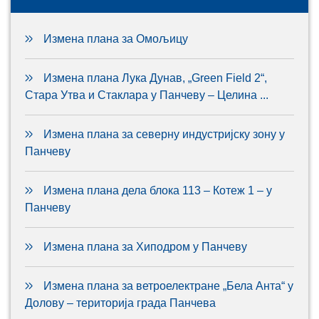
Измена плана за Омољицу
Измена плана Лука Дунав, „Green Field 2“,
Стара Утва и Стаклара у Панчеву – Целина ...
Измена плана за северну индустријску зону у
Панчеву
Измена плана дела блока 113 – Котеж 1 – у
Панчеву
Измена плана за Хиподром у Панчеву
Измена плана за ветроелектране „Бела Анта“ у
Долову – територија града Панчева