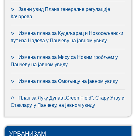
Јавни увид Плана генералне регулације
Качарева
Измена плана за Кудељарац и Новосељански
пут иза Надела у Панчеву на јавном увиду
Измена плана за Мису са Новим гробљем у
Панчеву на јавном увиду
Измена плана за Омољицу на јавном увиду
План за Луку Дунав „Green Field“, Стару Утву и
Стаклару, у Панчеву, на јавном увиду
УРБАНИЗАМ