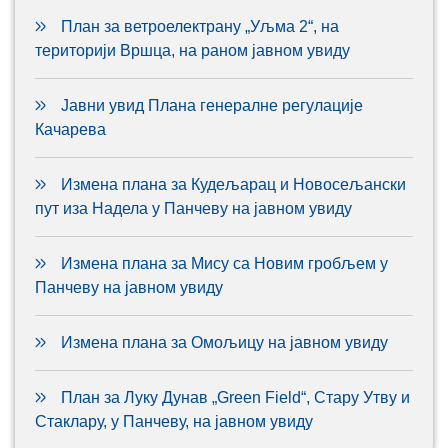
План за ветроелектрану „Уљма 2“, на
територији Вршца, на раном јавном увиду
Јавни увид Плана генералне регулације
Качарева
Измена плана за Кудељарац и Новосељански
пут иза Надела у Панчеву на јавном увиду
Измена плана за Мису са Новим гробљем у
Панчеву на јавном увиду
Измена плана за Омољицу на јавном увиду
План за Луку Дунав „Green Field“, Стару Утву и
Стаклару, у Панчеву, на јавном увиду