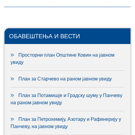
ОБАВЕШТЕЊА И ВЕСТИ
Просторни план Општине Ковин на јавном
увиду
План за Старчево на раном јавном увиду
План за Потамишје и Градску шуму у Панчеву
на раном јавном увиду
План за Петрохемију, Азотару и Рафинерију у
Панчеву, на јавном увиду