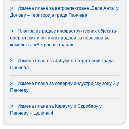
Измена плана за ветроелектране „Бела Анта“ у
Долову – територија града Панчева
План за изградњу инфраструктурних објеката-
енергетских и оптичких водова за повезивање
комплекса «Ветроелектрана»
Измена плана за Јабуку, на територији града
Панчева
Измене плана за северну индустријску зону 2 у
Панчеву
Измена плана за Караулу и Скробару у
Панчеву – Целина 4