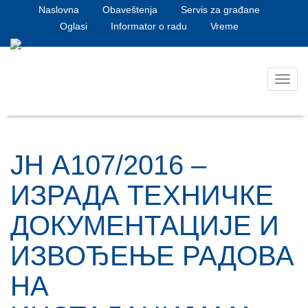
Naslovna
Obaveštenja
Servis za građane
Oglasi
Informator o radu
Vreme
Toggl
navig
ЈН А107/2016 –
ИЗРАДА ТЕХНИЧКЕ
ДОКУМЕНТАЦИЈЕ И
ИЗВОЂЕЊЕ РАДОВА
НА