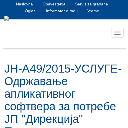
Naslovna
Obaveštenja
Servis za građane
Oglasi
Informator o radu
Vreme
Toggl
navig
ЈН-А49/2015-УСЛУГЕ-
Одржавање
апликативног
софтвера за потребе
ЈП "Дирекција"