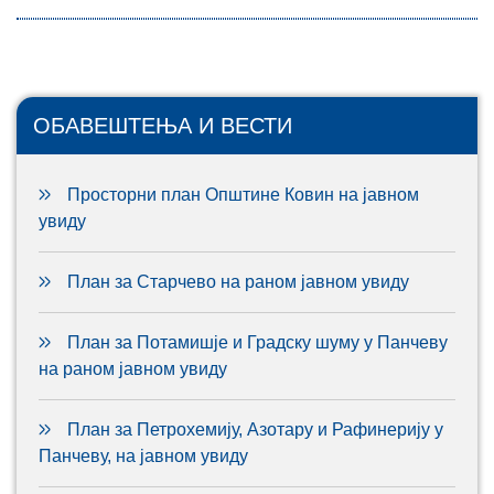
ОБАВЕШТЕЊА И ВЕСТИ
Просторни план Општине Ковин на јавном
увиду
План за Старчево на раном јавном увиду
План за Потамишје и Градску шуму у Панчеву
на раном јавном увиду
План за Петрохемију, Азотару и Рафинерију у
Панчеву, на јавном увиду