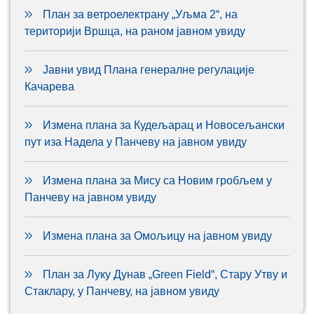
План за ветроелектрану „Уљма 2“, на
територији Вршца, на раном јавном увиду
Јавни увид Плана генералне регулације
Качарева
Измена плана за Кудељарац и Новосељански
пут иза Надела у Панчеву на јавном увиду
Измена плана за Мису са Новим гробљем у
Панчеву на јавном увиду
Измена плана за Омољицу на јавном увиду
План за Луку Дунав „Green Field“, Стару Утву и
Стаклару, у Панчеву, на јавном увиду