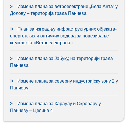
Измена плана за ветроелектране „Бела Анта“ у
Долову – територија града Панчева
План за изградњу инфраструктурних објеката-
енергетских и оптичких водова за повезивање
комплекса «Ветроелектрана»
Измена плана за Јабуку, на територији града
Панчева
Измене плана за северну индустријску зону 2 у
Панчеву
Измена плана за Караулу и Скробару у
Панчеву – Целина 4