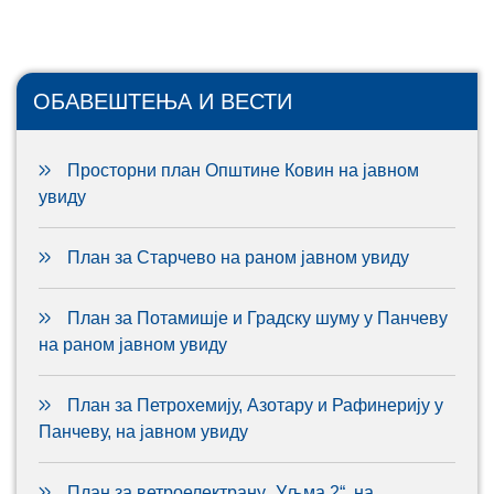
ОБАВЕШТЕЊА И ВЕСТИ
Просторни план Општине Ковин на јавном
увиду
План за Старчево на раном јавном увиду
План за Потамишје и Градску шуму у Панчеву
на раном јавном увиду
План за Петрохемију, Азотару и Рафинерију у
Панчеву, на јавном увиду
План за ветроелектрану „Уљма 2“, на