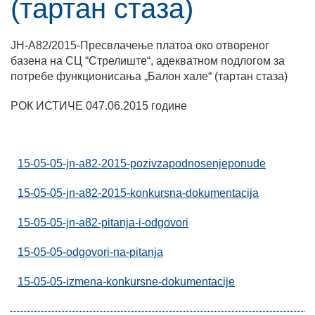
(тартан стаза)
ЈН-А82/2015-Пресвлачење платоа око отвореног
базена на СЦ “Стрелиште“, адекватном подлогом за
потребе функционисања „Балон хале“ (тартан стаза)
РОК ИСТИЧЕ 047.06.2015 године
15-05-05-jn-a82-2015-pozivzapodnosenjeponude
15-05-05-jn-a82-2015-konkursna-dokumentacija
15-05-05-jn-a82-pitanja-i-odgovori
15-05-05-odgovori-na-pitanja
15-05-05-izmena-konkursne-dokumentacije