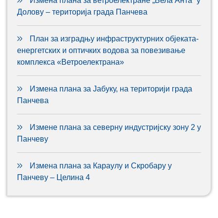
Измена плана за ветроелектране „Бела Анта“ у
Долову – територија града Панчева
План за изградњу инфраструктурних објеката-
енергетских и оптичких водова за повезивање
комплекса «Ветроелектрана»
Измена плана за Јабуку, на територији града
Панчева
Измене плана за северну индустријску зону 2 у
Панчеву
Измена плана за Караулу и Скробару у
Панчеву – Целина 4