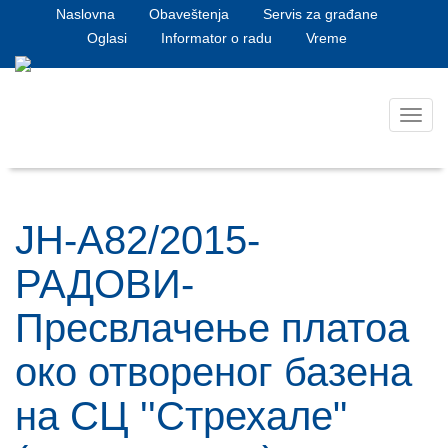
Naslovna
Obaveštenja
Servis za građane
Oglasi
Informator o radu
Vreme
Toggl
navig
ЈН-А82/2015-
РАДОВИ-
Пресвлачење платоа
око отвореног базена
на СЦ ''Стрехале"