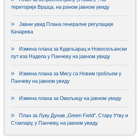
територији Вршца, на раном јавном увиду
Јавни увид Плана генералне регулације
Качарева
Измена плана за Кудељарац и Новосељански
пут иза Надела у Панчеву на јавном увиду
Измена плана за Мису са Новим гробљем у
Панчеву на јавном увиду
Измена плана за Омољицу на јавном увиду
План за Луку Дунав „Green Field“, Стару Утву и
Стаклару, у Панчеву, на јавном увиду