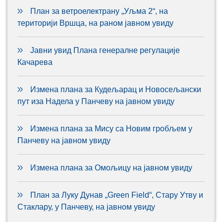
План за ветроелектрану „Уљма 2“, на
територији Вршца, на раном јавном увиду
Јавни увид Плана генералне регулације
Качарева
Измена плана за Кудељарац и Новосељански
пут иза Надела у Панчеву на јавном увиду
Измена плана за Мису са Новим гробљем у
Панчеву на јавном увиду
Измена плана за Омољицу на јавном увиду
План за Луку Дунав „Green Field“, Стару Утву и
Стаклару, у Панчеву, на јавном увиду