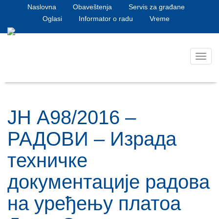
Naslovna
Obaveštenja
Servis za građane
Oglasi
Informator o radu
Vreme
Toggl
navig
ЈН А98/2016 –
РАДОВИ – Израда
техничке
документације радова
на уређењу платоа