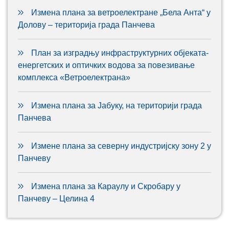
Измена плана за ветроелектране „Бела Анта“ у
Долову – територија града Панчева
План за изградњу инфраструктурних објеката-
енергетских и оптичких водова за повезивање
комплекса «Ветроелектрана»
Измена плана за Јабуку, на територији града
Панчева
Измене плана за северну индустријску зону 2 у
Панчеву
Измена плана за Караулу и Скробару у
Панчеву – Целина 4