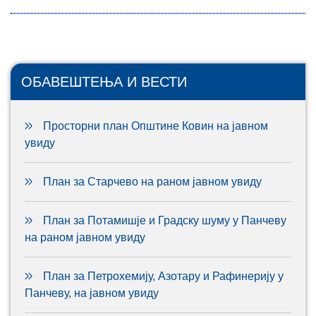
ОБАВЕШТЕЊА И ВЕСТИ
Просторни план Општине Ковин на јавном
увиду
План за Старчево на раном јавном увиду
План за Потамишје и Градску шуму у Панчеву
на раном јавном увиду
План за Петрохемију, Азотару и Рафинерију у
Панчеву, на јавном увиду