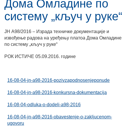
Дома Омладине по
систему „кључ у руке“
ЈН А98/2016 – Израда техничке документације и
извођење радова на уређењу платоа Дома Омладине
по систему „кључ у руке“
РОК ИСТИЧЕ 05.09.2016. године
16-08-04-jn-a98-2016-pozivzapodnosenjeponude
16-08-04-jn-a98-2016-konkursna-dokumentacija
16-08-04-odluka-o-dodeli-a98-2016
16-08-04-jn-a98-2016-obavestenje-o-zakljucenom-
ugovoru