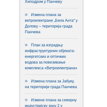
Хиподром у Панчеву
Измена плана за
ветроелектране „Бела Анта“ у
Долову – територија града
Панчева
План за изградњу
инфраструктурних објеката-
енергетских и оптичких
водова за повезивање
комплекса «Ветроелектрана»
Измена плана за Јабуку,
на територији града Панчева
Измене плана за северну
индустријску зону 2 у