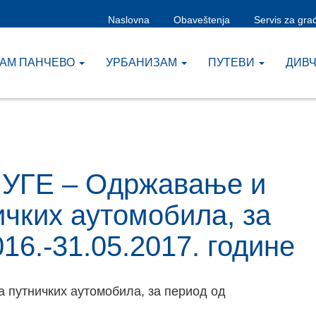
Naslovna
Obaveštenja
Servis za gra
ЗАМ ПАНЧЕВО
УРБАНИЗАМ
ПУТЕВИ
ДИВ
ЛУГЕ – Oдржавање и
ичких аутомобила, за
16.-31.05.2017. године
а путничких аутомобила, за период од