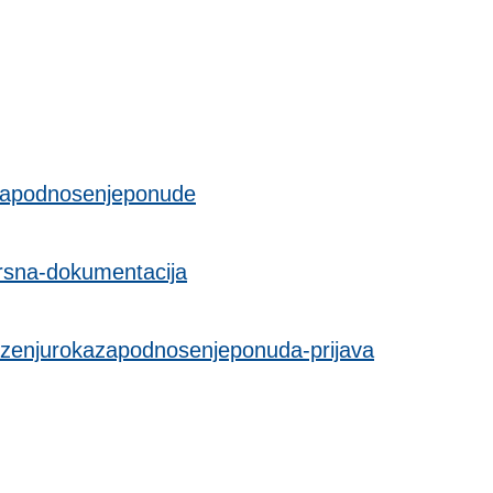
vzapodnosenjeponude
rsna-dokumentacija
zenjurokazapodnosenjeponuda-prijava