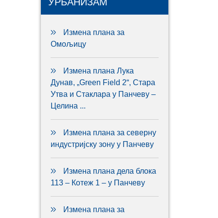
УРБАНИЗАМ
Измена плана за
Омољицу
Измена плана Лука
Дунав, „Green Field 2“, Стара
Утва и Стаклара у Панчеву –
Целина ...
Измена плана за северну
индустријску зону у Панчеву
Измена плана дела блока
113 – Котеж 1 – у Панчеву
Измена плана за