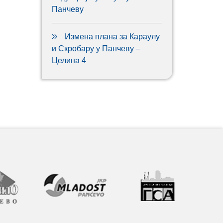
Панчеву
Измена плана за Караулу
и Скробару у Панчеву –
Целина 4