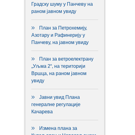
Градску шуму у Панчеву на
раном јавном увиду
План за Петрохемију,
Азотару и Рафинерију у
Панчеву, на јавном увиду
План за ветроелектрану
„Уљма 2“, на територији
Вршца, на раном јавном
увиду
Јавни увид Плана
генералне регулације
Качарева
Измена плана за