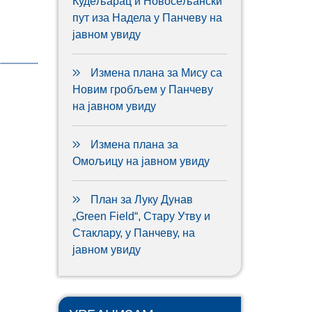
Кудељарац и Новосељански
пут иза Надела у Панчеву на
јавном увиду
Измена плана за Мису са
Новим гробљем у Панчеву
на јавном увиду
Измена плана за
Омољицу на јавном увиду
План за Луку Дунав
„Green Field“, Стару Утву и
Стаклару, у Панчеву, на
јавном увиду