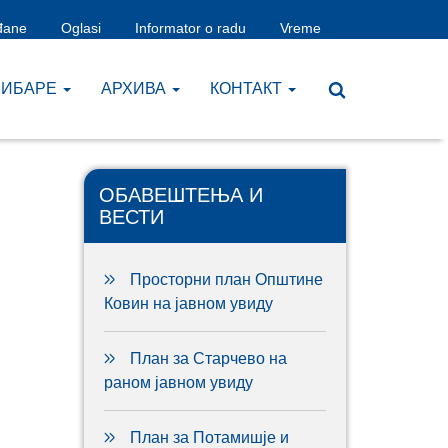
đane
Oglasi
Informator o radu
Vreme
ЧИБАРЕ
AРХИВА
КОНТАКТ
ОБАВЕШТЕЊА И
ВЕСТИ
Просторни план Општине
Ковин на јавном увиду
План за Старчево на
раном јавном увиду
План за Потамишје и