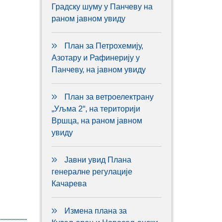
Градску шуму у Панчеву на
раном јавном увиду
План за Петрохемију,
Азотару и Рафинерију у
Панчеву, на јавном увиду
План за ветроелектрану
„Уљма 2“, на територији
Вршца, на раном јавном
увиду
Јавни увид Плана
генералне регулације
Качарева
Измена плана за