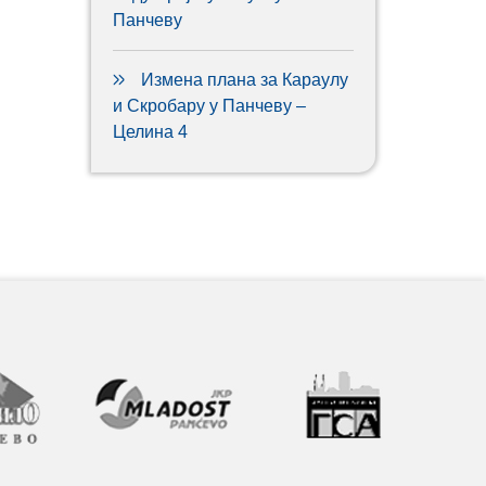
Панчеву
Измена плана за Караулу
и Скробару у Панчеву –
Целина 4