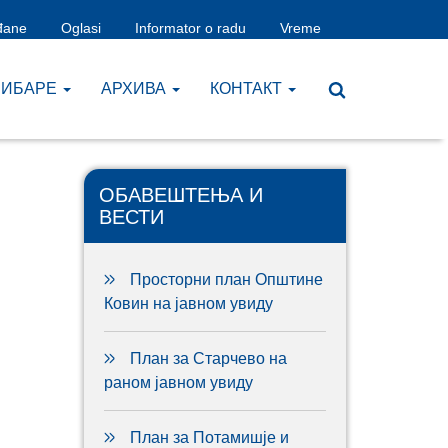
đane
Oglasi
Informator o radu
Vreme
ЧИБАРЕ
AРХИВА
КОНТАКТ
ОБАВЕШТЕЊА И
ВЕСТИ
Просторни план Општине
Ковин на јавном увиду
План за Старчево на
раном јавном увиду
План за Потамишје и