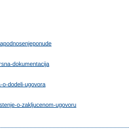
vzapodnosenjeponude
rsna-dokumentacija
-o-dodeli-ugovora
stenje-o-zakljucenom-ugovoru