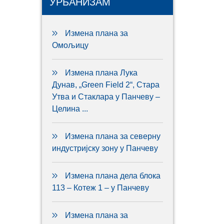
УРБАНИЗАМ
Измена плана за
Омољицу
Измена плана Лука
Дунав, „Green Field 2“, Стара
Утва и Стаклара у Панчеву –
Целина ...
Измена плана за северну
индустријску зону у Панчеву
Измена плана дела блока
113 – Котеж 1 – у Панчеву
Измена плана за