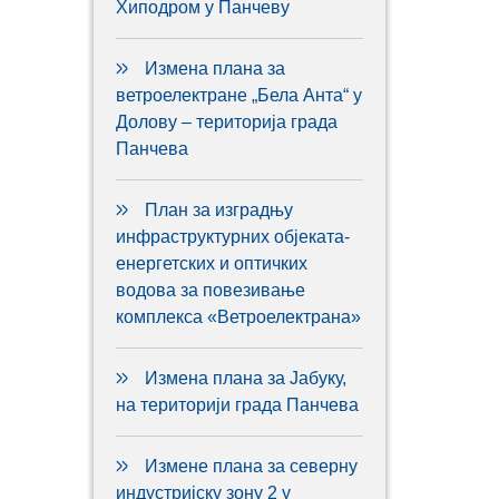
Хиподром у Панчеву
Измена плана за
ветроелектране „Бела Анта“ у
Долову – територија града
Панчева
План за изградњу
инфраструктурних објеката-
енергетских и оптичких
водова за повезивање
комплекса «Ветроелектрана»
Измена плана за Јабуку,
на територији града Панчева
Измене плана за северну
индустријску зону 2 у