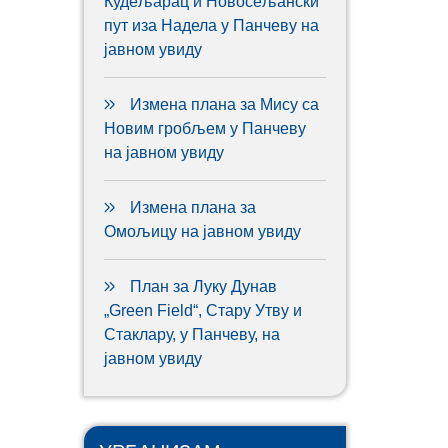
Кудељарац и Новосељански
пут иза Надела у Панчеву на
јавном увиду
Измена плана за Мису са
Новим гробљем у Панчеву
на јавном увиду
Измена плана за
Омољицу на јавном увиду
План за Луку Дунав
„Green Field“, Стару Утву и
Стаклару, у Панчеву, на
јавном увиду