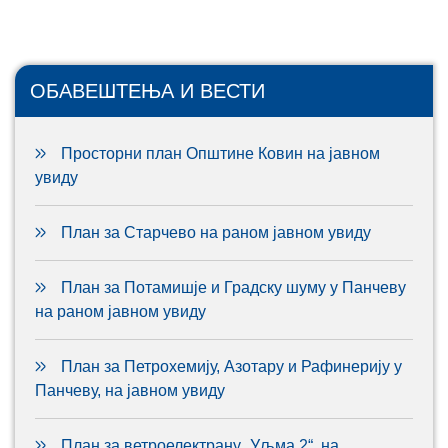
ОБАВЕШТЕЊА И ВЕСТИ
Просторни план Општине Ковин на јавном
увиду
План за Старчево на раном јавном увиду
План за Потамишје и Градску шуму у Панчеву
на раном јавном увиду
План за Петрохемију, Азотару и Рафинерију у
Панчеву, на јавном увиду
План за ветроелектрану „Уљма 2“, на