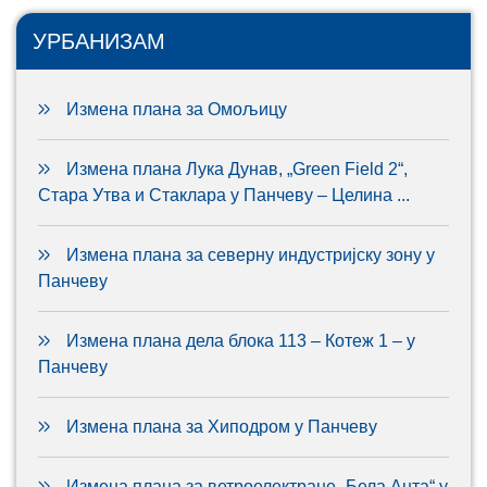
УРБАНИЗАМ
Измена плана за Омољицу
Измена плана Лука Дунав, „Green Field 2“,
Стара Утва и Стаклара у Панчеву – Целина ...
Измена плана за северну индустријску зону у
Панчеву
Измена плана дела блока 113 – Котеж 1 – у
Панчеву
Измена плана за Хиподром у Панчеву
Измена плана за ветроелектране „Бела Анта“ у