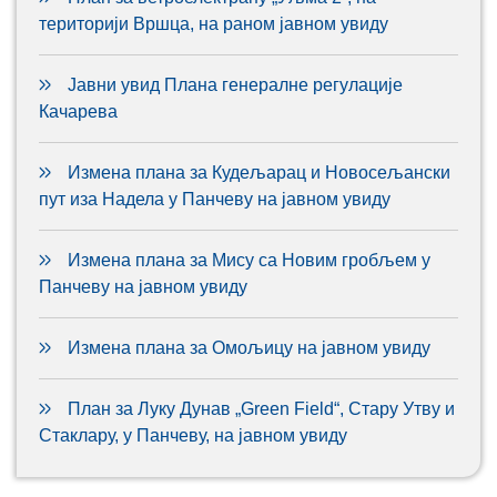
територији Вршца, на раном јавном увиду
Јавни увид Плана генералне регулације
Качарева
Измена плана за Кудељарац и Новосељански
пут иза Надела у Панчеву на јавном увиду
Измена плана за Мису са Новим гробљем у
Панчеву на јавном увиду
Измена плана за Омољицу на јавном увиду
План за Луку Дунав „Green Field“, Стару Утву и
Стаклару, у Панчеву, на јавном увиду