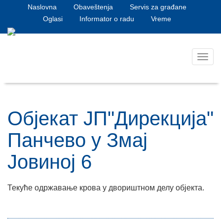
Naslovna
Obaveštenja
Servis za građane
Oglasi
Informator o radu
Vreme
Toggl
navig
Објекат ЈП"Дирекција"
Панчево у Змај
Јовиној 6
Текуће одржавање крова у двориштном делу објекта.