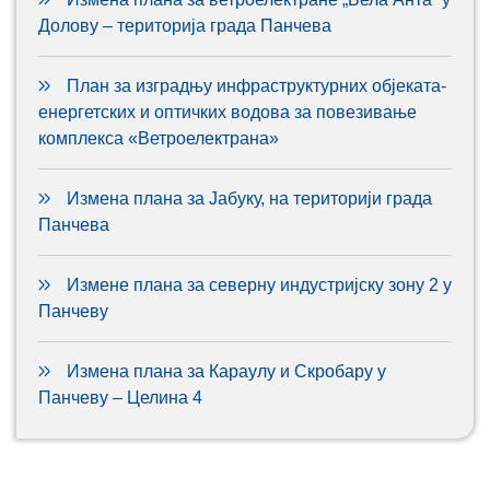
Долову – територија града Панчева
План за изградњу инфраструктурних објеката-
енергетских и оптичких водова за повезивање
комплекса «Ветроелектрана»
Измена плана за Јабуку, на територији града
Панчева
Измене плана за северну индустријску зону 2 у
Панчеву
Измена плана за Караулу и Скробару у
Панчеву – Целина 4