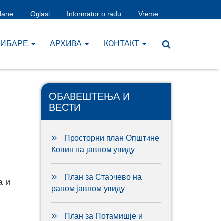
đane
Oglasi
Informator o radu
Vreme
ЧИБАРЕ
AРХИВА
КОНТАКТ
ОБАВЕШТЕЊА И
ВЕСТИ
Просторни план Општине
Ковин на јавном увиду
План за Старчево на
а и
раном јавном увиду
План за Потамишје и