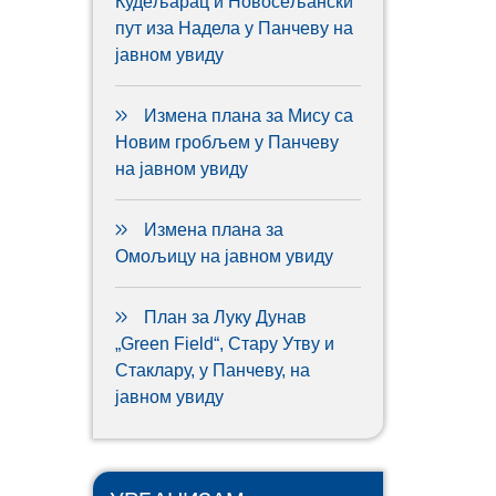
Кудељарац и Новосељански
пут иза Надела у Панчеву на
јавном увиду
Измена плана за Мису са
Новим гробљем у Панчеву
на јавном увиду
Измена плана за
Омољицу на јавном увиду
План за Луку Дунав
„Green Field“, Стару Утву и
Стаклару, у Панчеву, на
јавном увиду