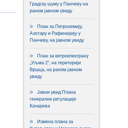
Градску шуму у Панчеву на
раном јавном увиду
План за Петрохемију,
Азотару и Рафинерију у
Панчеву, на јавном увиду
План за ветроелектрану
„Уљма 2“, на територији
Вршца, на раном јавном
увиду
Јавни увид Плана
генералне регулације
Качарева
Измена плана за