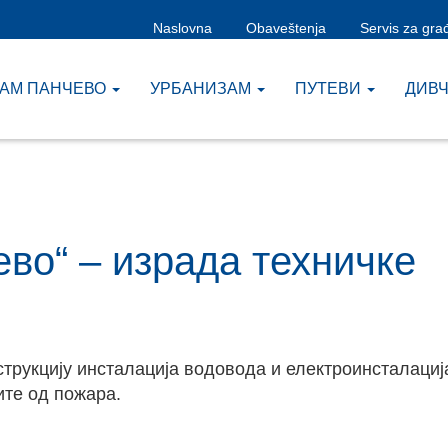
Naslovna
Obaveštenja
Servis za gra
ЗАМ ПАНЧЕВО
УРБАНИЗАМ
ПУТЕВИ
ДИВ
во“ – израда техничке
струкцију инсталација водовода и електроинсталациј
ите од пожара.