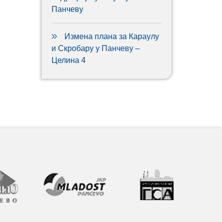
Панчеву
Измена плана за Караулу
и Скробару у Панчеву –
Целина 4