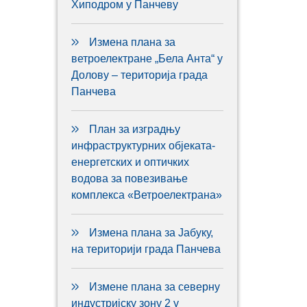
Хиподром у Панчеву
Измена плана за
ветроелектране „Бела Анта“ у
Долову – територија града
Панчева
План за изградњу
инфраструктурних објеката-
енергетских и оптичких
водова за повезивање
комплекса «Ветроелектрана»
Измена плана за Јабуку,
на територији града Панчева
Измене плана за северну
индустријску зону 2 у