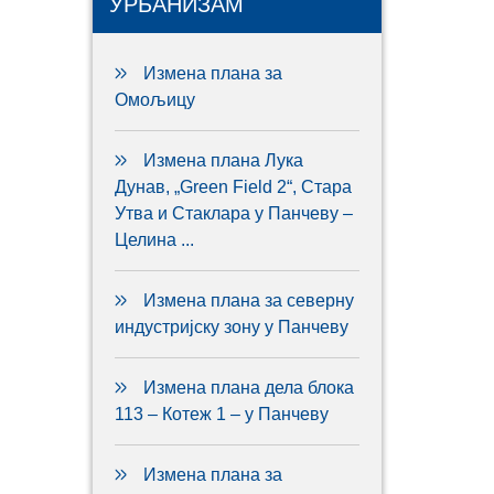
УРБАНИЗАМ
Измена плана за
Омољицу
Измена плана Лука
Дунав, „Green Field 2“, Стара
Утва и Стаклара у Панчеву –
Целина ...
Измена плана за северну
индустријску зону у Панчеву
Измена плана дела блока
113 – Котеж 1 – у Панчеву
Измена плана за