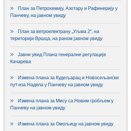
План за Петрохемију, Азотару и Рафинерију у
Панчеву, на јавном увиду
План за ветроелектрану „Уљма 2“, на
територији Вршца, на раном јавном увиду
Јавни увид Плана генералне регулације
Качарева
Измена плана за Кудељарац и Новосељански
пут иза Надела у Панчеву на јавном увиду
Измена плана за Мису са Новим гробљем у
Панчеву на јавном увиду
Измена плана за Омољицу на јавном увиду