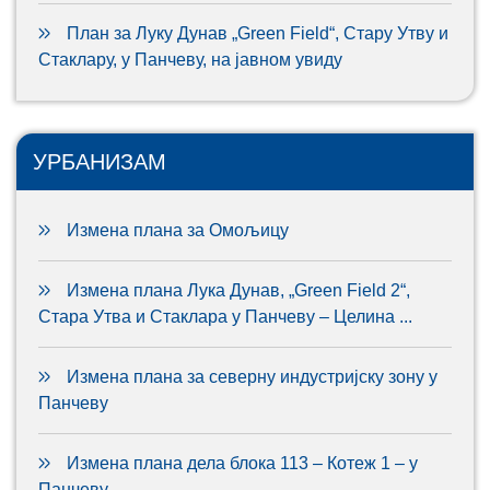
План за Луку Дунав „Green Field“, Стару Утву и
Стаклару, у Панчеву, на јавном увиду
УРБАНИЗАМ
Измена плана за Омољицу
Измена плана Лука Дунав, „Green Field 2“,
Стара Утва и Стаклара у Панчеву – Целина ...
Измена плана за северну индустријску зону у
Панчеву
Измена плана дела блока 113 – Котеж 1 – у
Панчеву