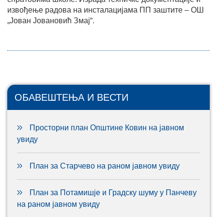
извођење радова на инсталацијама ПП заштите – ОШ
„Јован Јовановић Змај“.
ОБАВЕШТЕЊА И ВЕСТИ
Просторни план Општине Ковин на јавном
увиду
План за Старчево на раном јавном увиду
План за Потамишје и Градску шуму у Панчеву
на раном јавном увиду