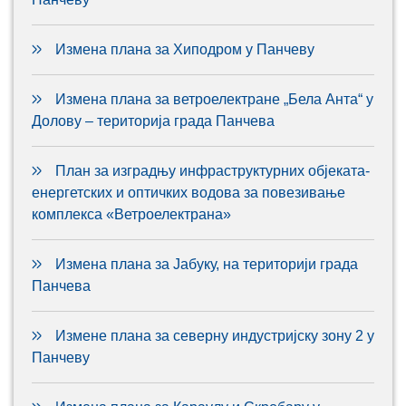
Измена плана за Хиподром у Панчеву
Измена плана за ветроелектране „Бела Анта“ у
Долову – територија града Панчева
План за изградњу инфраструктурних објеката-
енергетских и оптичких водова за повезивање
комплекса «Ветроелектрана»
Измена плана за Јабуку, на територији града
Панчева
Измене плана за северну индустријску зону 2 у
Панчеву