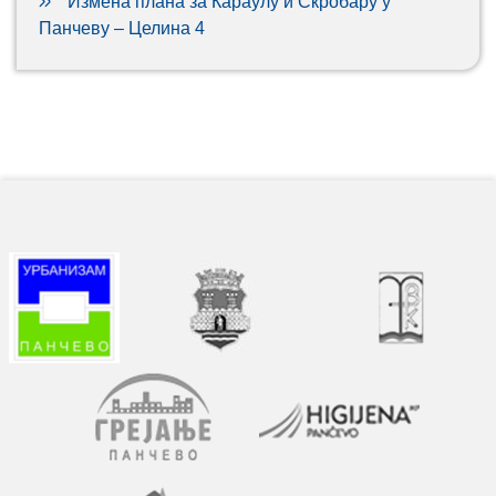
Измена плана за Караулу и Скробару у
Панчеву – Целина 4