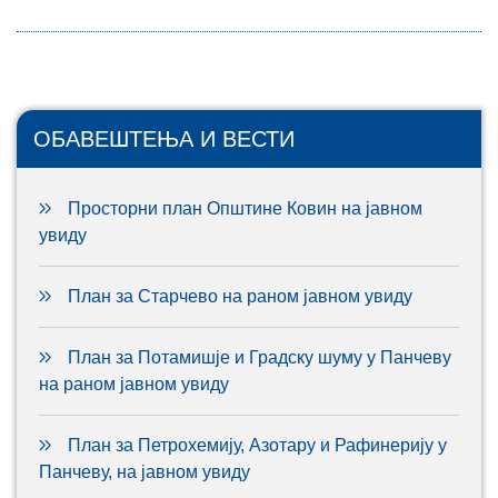
ОБАВЕШТЕЊА И ВЕСТИ
Просторни план Општине Ковин на јавном
увиду
План за Старчево на раном јавном увиду
План за Потамишје и Градску шуму у Панчеву
на раном јавном увиду
План за Петрохемију, Азотару и Рафинерију у
Панчеву, на јавном увиду