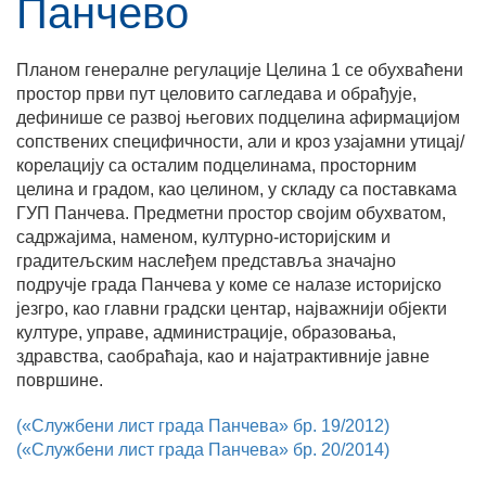
Панчево
Планом генералне регулације Целина 1 се обухваћени
простор први пут целовито сагледава и обрађује,
дефинише се развој његових подцелина афирмацијом
сопствених специфичности, али и кроз узајамни утицај/
корелацију са осталим подцелинама, просторним
целина и градом, као целином, у складу са поставкама
ГУП Панчева. Предметни простор својим обухватом,
садржајима, наменом, културно-историјским и
градитељским наслеђем представља значајно
подручје града Панчева у коме се налазе историјско
језгро, као главни градски центар, најважнији објекти
културе, управе, администрације, образовања,
здравства, саобраћаја, као и најатрактивније јавне
површине.
(«Службени лист града Панчева» бр. 19/2012)
(«Службени лист града Панчева» бр. 20/2014)