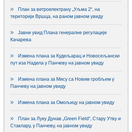
План за ветроелектрану „Уљма 2“, на
територији Вршца, на раном јавном увиду
Јавни увид Плана генералне регулације
Качарева
Измена плана за Кудељарац и Новосељански
пут иза Надела у Панчеву на јавном увиду
Измена плана за Мису са Новим гробљем у
Панчеву на јавном увиду
Измена плана за Омољицу на јавном увиду
План за Луку Дунав „Green Field“, Стару Утву и
Стаклару, у Панчеву, на јавном увиду