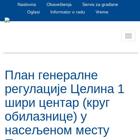
Naslovna
Obaveštenja
Servis za građane
Oglasi
Informator o radu
Vreme
Toggl
navig
План генералне
регулације Целина 1
шири центар (круг
обилазнице) у
насељеном месту