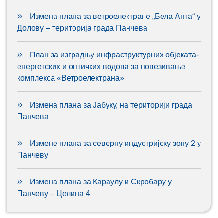
Измена плана за ветроелектране „Бела Анта“ у
Долову – територија града Панчева
План за изградњу инфраструктурних објеката-
енергетских и оптичких водова за повезивање
комплекса «Ветроелектрана»
Измена плана за Јабуку, на територији града
Панчева
Измене плана за северну индустријску зону 2 у
Панчеву
Измена плана за Караулу и Скробару у
Панчеву – Целина 4