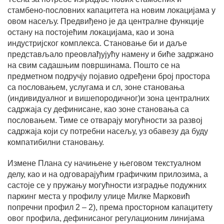
стамбено-пословних капацитета на новим локацијама у
овом насељу. Предвиђено је да централне функције
остану на постојећим локацијама, као и зона
индустријског комплекса. Становање би и даље
представљало преовлађујућу намену и биће задржано
на свим садашњим површинама. Пошто се на
предметном подручју појавио одређени број простора
са пословањем, услугама и сл, зоне становања
(индивидуалног и вишепородичног)и зона централних
садржаја су дефинисане, као зоне становања са
пословањем. Тиме се отварају могућности за развој
садржаја који су потребни насељу, уз обавезу да буду
компатибилни становању.
Измене Плана су начињене у његовом текстуалном
делу, као и на одговарајућим графичким прилозима, а
састоје се у пружању могућности изградње подужних
паркинг места у профилу улице Милке Марковић
попречни профил 2 – 2), према просторном капацитету
овог профила, дефинисаног регулационим линијама