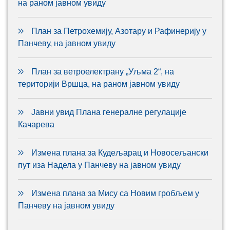
на раном јавном увиду
План за Петрохемију, Азотару и Рафинерију у
Панчеву, на јавном увиду
План за ветроелектрану „Уљма 2“, на
територији Вршца, на раном јавном увиду
Јавни увид Плана генералне регулације
Качарева
Измена плана за Кудељарац и Новосељански
пут иза Надела у Панчеву на јавном увиду
Измена плана за Мису са Новим гробљем у
Панчеву на јавном увиду