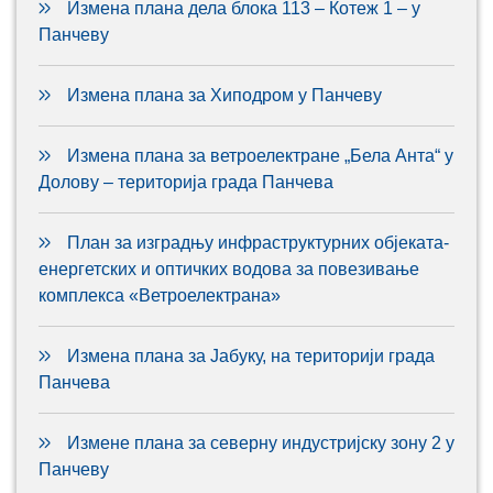
Измена плана дела блока 113 – Котеж 1 – у
Панчеву
Измена плана за Хиподром у Панчеву
Измена плана за ветроелектране „Бела Анта“ у
Долову – територија града Панчева
План за изградњу инфраструктурних објеката-
енергетских и оптичких водова за повезивање
комплекса «Ветроелектрана»
Измена плана за Јабуку, на територији града
Панчева
Измене плана за северну индустријску зону 2 у
Панчеву