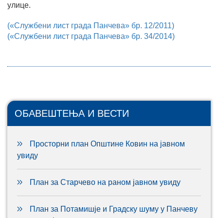
улице.
(«Службени лист града Панчева» бр. 12/2011)
(«Службени лист града Панчева» бр. 34/2014)
ОБАВЕШТЕЊА И ВЕСТИ
Просторни план Општине Ковин на јавном
увиду
План за Старчево на раном јавном увиду
План за Потамишје и Градску шуму у Панчеву