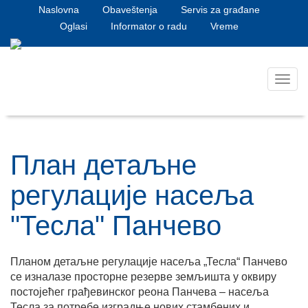
Naslovna
Obaveštenja
Servis za građane
Oglasi
Informator o radu
Vreme
Toggl
navig
План детаљне
регулације насеља
"Тесла" Панчево
Планом детаљне регулације насеља „Тесла“ Панчево
се изналазе просторне резерве земљишта у оквиру
постојећег грађевинског реона Панчева – насеља
Тесла за потребе изградње нових стамбених и