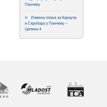
Панчеву
Измена плана за Караулу
и Скробару у Панчеву –
Целина 4