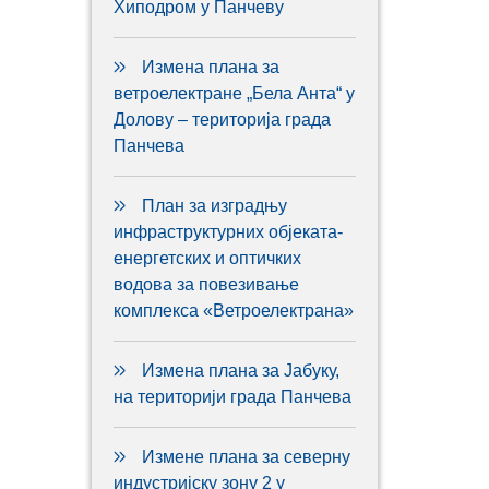
Хиподром у Панчеву
Измена плана за
ветроелектране „Бела Анта“ у
Долову – територија града
Панчева
План за изградњу
инфраструктурних објеката-
енергетских и оптичких
водова за повезивање
комплекса «Ветроелектрана»
Измена плана за Јабуку,
на територији града Панчева
Измене плана за северну
индустријску зону 2 у