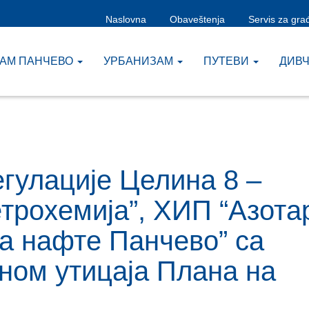
Naslovna
Obaveštenja
Servis za gra
ЗАМ ПАНЧЕВО
УРБАНИЗАМ
ПУТЕВИ
ДИВ
гулације Целина 8 –
трохемија”, ХИП “Азота
а нафте Панчево” са
ном утицаја Плана на