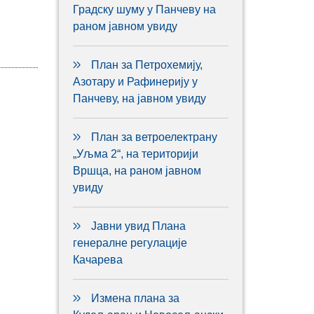
Градску шуму у Панчеву на
раном јавном увиду
План за Петрохемију,
Азотару и Рафинерију у
Панчеву, на јавном увиду
План за ветроелектрану
„Уљма 2“, на територији
Вршца, на раном јавном
увиду
Јавни увид Плана
генералне регулације
Качарева
Измена плана за