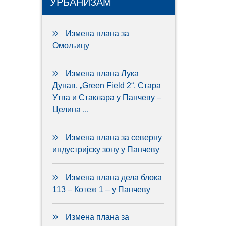
УРБАНИЗАМ
Измена плана за
Омољицу
Измена плана Лука
Дунав, „Green Field 2“, Стара
Утва и Стаклара у Панчеву –
Целина ...
Измена плана за северну
индустријску зону у Панчеву
Измена плана дела блока
113 – Котеж 1 – у Панчеву
Измена плана за