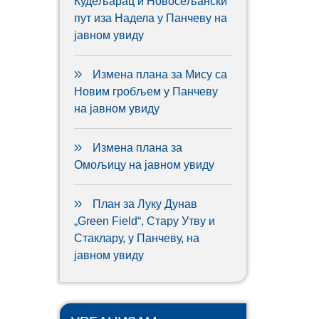
Кудељарац и Новосељански
пут иза Надела у Панчеву на
јавном увиду
Измена плана за Мису са
Новим гробљем у Панчеву
на јавном увиду
Измена плана за
Омољицу на јавном увиду
План за Луку Дунав
„Green Field“, Стару Утву и
Стаклару, у Панчеву, на
јавном увиду