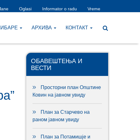
đane
Oglasi
Informator o radu
Vreme
ЧИБАРЕ
AРХИВА
КОНТАКТ
ОБАВЕШТЕЊА И
ВЕСТИ
Просторни план Општине
ра”
Ковин на јавном увиду
План за Старчево на
раном јавном увиду
План за Потамишје и