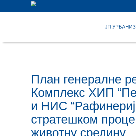
ЈП УРБАНИ
План генералне ре
Комплекс ХИП “Пе
и НИС “Рафинериј
стратешком проце
животну средину