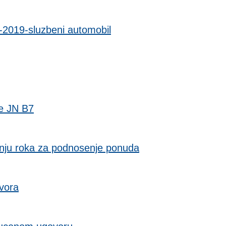
2019-sluzbeni automobil
e JN B7
nju roka za podnosenje ponuda
vora