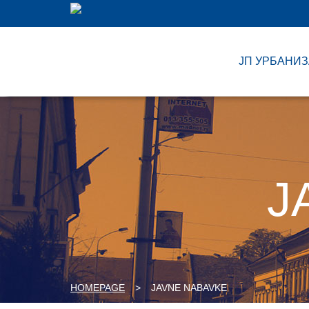
ЈП УРБАНИ
J
HOMEPAGE
>
JAVNE NABAVKE