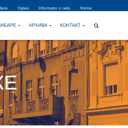
đane
Oglasi
Informator o radu
Vreme
ЧИБАРЕ
AРХИВА
КОНТАКТ
КЕ