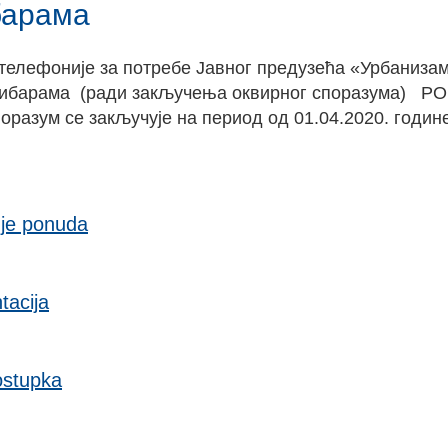
барама
телефоније за потребе Јавног предузећа «Урбаниза
чибарама (ради закључења оквирног споразума) РО
разум се закључује на период од 01.04.2020. годин
nje ponuda
acija
stupka