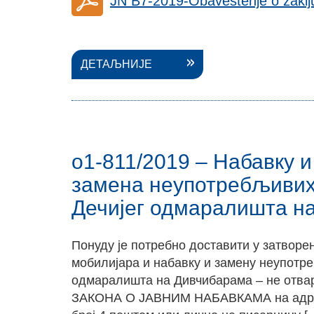
JN B7-2019-Obavestenje o zakl
ДЕТАЉНИЈЕ
о1-811/2019 – Набавку 
замена неупотребљивих
Дечијег одмаралишта н
Понуду је потребно доставити у затворе
мобилијара и набавку и замену неупотр
одмаралишта на Дивчибарама – не от
ЗАКОНА О ЈАВНИМ НАБАВКАМА на адресу