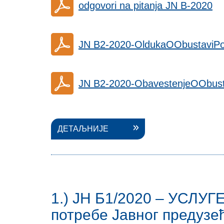
odgovori na pitanja JN B-2020
JN B2-2020-OldukaOObustaviPo
JN B2-2020-ObavestenjeOObus
ДЕТАЉНИЈЕ
1.) ЈН Б1/2020 – УСЛУГ
потребе Јавног предузе