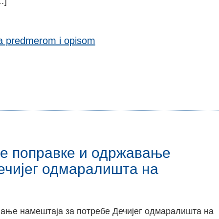
…]
sa predmerom i opisom
уће поправке и одржавањe
ечијег одмаралишта на
вањe намештаја за потребе Дечијег одмаралишта на