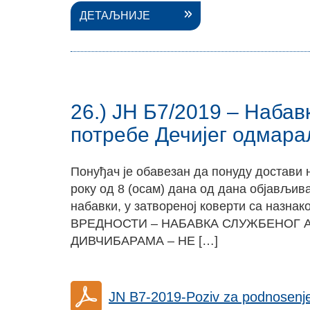
ДЕТАЉНИЈЕ
26.) ЈН Б7/2019 – Наба
потребе Дечијег одмар
Понуђач је обавезан да понуду достави 
року од 8 (осам) дана од дана објављи
набавки, у затвореној коверти са на
ВРЕДНОСТИ – НАБАВКА СЛУЖБЕНОГ 
ДИВЧИБАРАМА – НЕ […]
JN B7-2019-Poziv za podnosenj