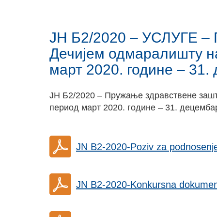
ЈН Б2/2020 – УСЛУГЕ –
Дечијем одмаралишту н
март 2020. године – 31.
ЈН Б2/2020 – Пружање здравствене зашт
период март 2020. године – 31. децемб
JN B2-2020-Poziv za podnosenj
JN B2-2020-Konkursna dokument