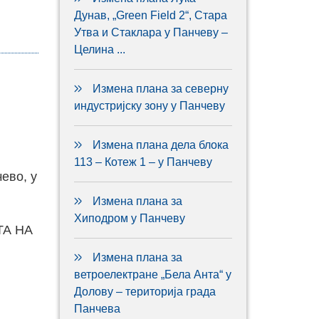
Дунав, „Green Field 2“, Стара
Утва и Стаклара у Панчеву –
Целина ...
Измена плана за северну
индустријску зону у Панчеву
Измена плана дела блока
113 – Котеж 1 – у Панчеву
ево, у
Измена плана за
Хиподром у Панчеву
ТА НА
Измена плана за
ветроелектране „Бела Анта“ у
Долову – територија града
Панчева