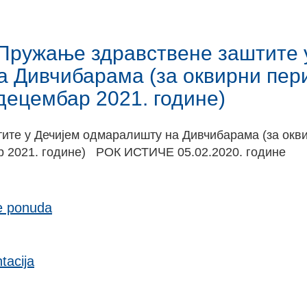
 Пружање здравствене заштите 
а Дивчибарама (за оквирни пер
 децембар 2021. године)
ите у Дечијем одмаралишту на Дивчибарама (за окв
ар 2021. године) РОК ИСТИЧЕ 05.02.2020. године
e ponuda
acija