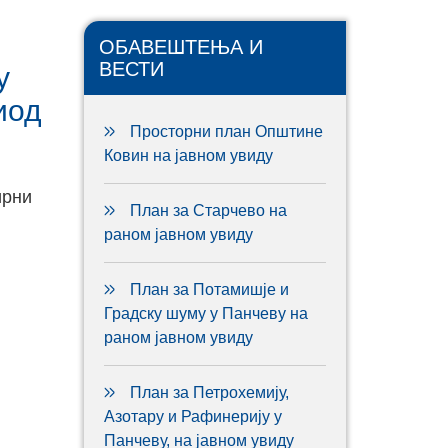
ОБАВЕШТЕЊА И
ВЕСТИ
у
иод
Просторни план Општине
Ковин на јавном увиду
ирни
План за Старчево на
раном јавном увиду
План за Потамишје и
Градску шуму у Панчеву на
раном јавном увиду
План за Петрохемију,
Азотару и Рафинерију у
Панчеву, на јавном увиду