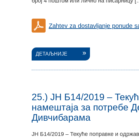
број 4 поштом или лично на писарницу [
Zahtev za dostavljanje ponude 
ДЕТАЉНИЈЕ
25.) ЈН Б14/2019 – Тек
намештаја за потребе Д
Дивчибарама
ЈН Б14/2019 – Текуће поправке и одржа