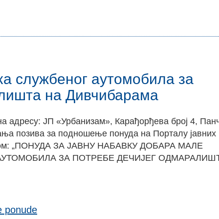
вка службеног аутомобила за
алишта на Дивчибарама
на адресу: ЈП «Урбанизам», Карађорђева број 4, Панч
вања позива за подношење понуда на Порталу јавних
знаком: „ПОНУДА ЗА ЈАВНУ НАБАВКУ ДОБАРА МАЛЕ
АУТОМОБИЛА ЗА ПОТРЕБЕ ДЕЧИЈЕГ ОДМАРАЛИШ
e ponude