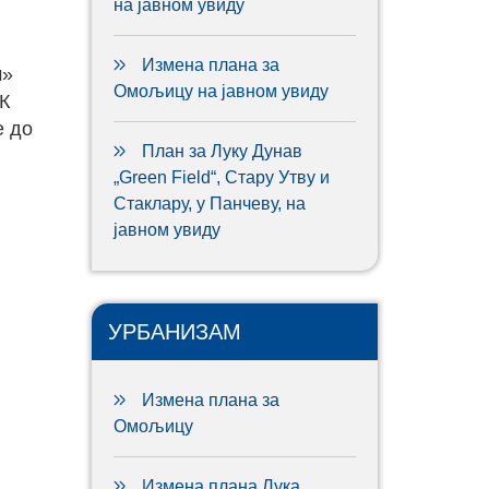
на јавном увиду
Измена плана за
м»
Омољицу на јавном увиду
К
е до
План за Луку Дунав
„Green Field“, Стару Утву и
Стаклару, у Панчеву, на
јавном увиду
УРБАНИЗАМ
Измена плана за
Омољицу
Измена плана Лука