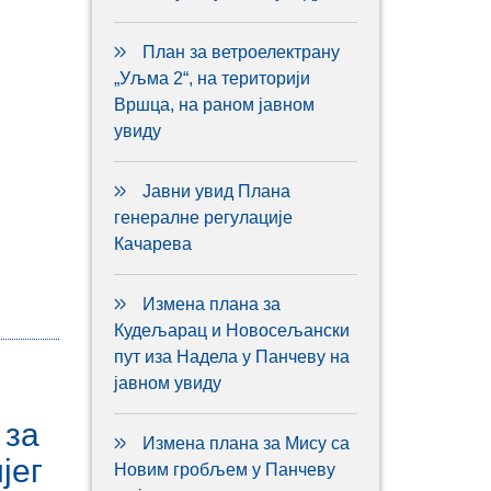
План за ветроелектрану
„Уљма 2“, на територији
Вршца, на раном јавном
увиду
Јавни увид Плана
генералне регулације
Качарева
Измена плана за
Кудељарац и Новосељански
пут иза Надела у Панчеву на
јавном увиду
 за
Измена плана за Мису са
јег
Новим гробљем у Панчеву