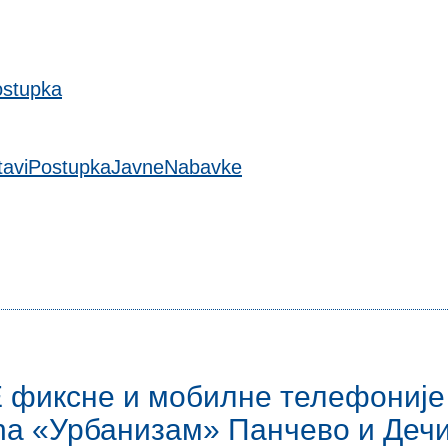
stupka
taviPostupkaJavneNabavke
Е фиксне и мобилне телефоније
ћа «Урбанизам» Панчево и Дечи