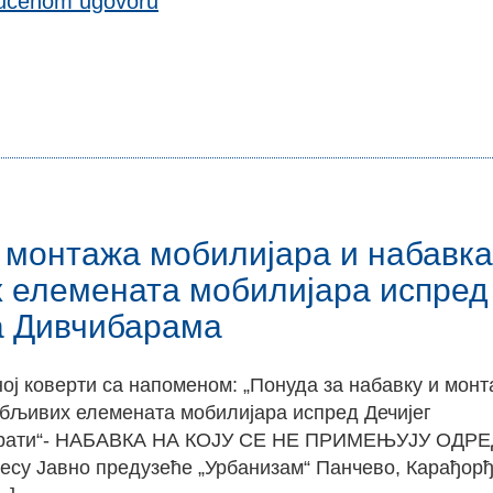
jucenom ugovoru
и монтажа мобилијара и набавка
 елемената мобилијара испред
а Дивчибарама
ној коверти са напоменом: „Понуда за набавку и мон
ебљивих елемената мобилијара испред Дечијег
варати“- НАБАВКА НА КОЈУ СЕ НЕ ПРИМЕЊУЈУ ОДР
 Јавно предузеће „Урбанизам“ Панчево, Карађор